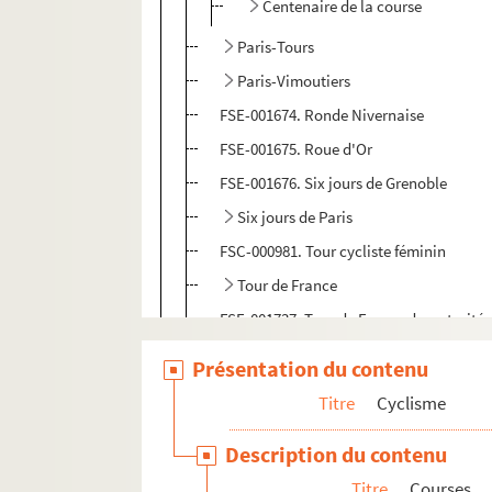
Centenaire de la course
Paris-Tours
Paris-Vimoutiers
FSE-001674. Ronde Nivernaise
FSE-001675. Roue d'Or
FSE-001676. Six jours de Grenoble
Six jours de Paris
FSC-000981. Tour cycliste féminin
Tour de France
FSE-001737. Tour de France des retraités
Tour de l'Avenir
Présentation du contenu
Tour de Lombardie
Titre
Cyclisme
Tour d'Espagne
Description du contenu
Tour d'Italie
Titre
Courses
Tour des États-Unis