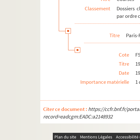
Classement
Dossiers c
Tour des Flandres
par ordre 
Tours de Suisse
Tours-Versailles
Titre
Paris
FSE-001715. Trois heures de Saint-Cloud
Trophée des Grimpeurs
Cote
F
Trophée Pernod-Super Prestige
Titre
1
Courses diverses
Date
1
Équipes
Importance matérielle
1 
Coureurs et autres personnalités du cycl
Divers
Citer ce document :
https://ccfr.bnf.fr/por
Football
record=eadcgm:EADC:a2148932
Plan du site
Mentions Légales
Accessibilit