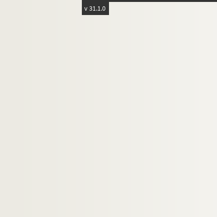
Tour d'Espagne
v 31.1.0
Tour d'Italie
Tour des États-Unis
Tour des Flandres
Tours de Suisse
Tours-Versailles
FSE-001715. Trois heures de Saint-Cloud
Trophée des Grimpeurs
Trophée Pernod-Super Prestige
Courses diverses
Équipes
Coureurs et autres personnalités du cycl
Divers
Football