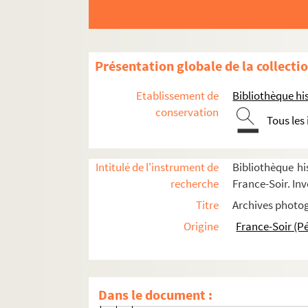
Présentation globale de la collecti
Etablissement de
Bibliothèque his
conservation
Tous les
Intitulé de l'instrument de
Bibliothèque hi
recherche
France-Soir. Inv
Cyclisme
Titre
Archives photog
Origine
France-Soir (P
Courses
Blois-Chaville
Bordeaux-Paris
Dans le document :
FSE-001495. 1973