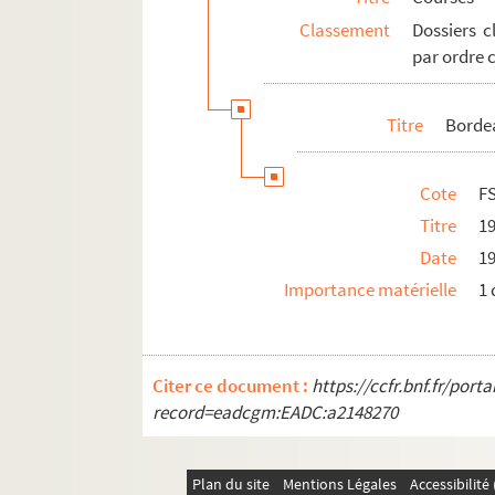
Classement
Dossiers c
FSE-001604. Paris-Ézy
par ordre 
Paris-Nice
Paris-Roubaix
Titre
Borde
Paris-Tours
Paris-Vimoutiers
Cote
F
FSE-001674. Ronde Nivernaise
Titre
1
FSE-001675. Roue d'Or
Date
1
FSE-001676. Six jours de Grenoble
Importance matérielle
1 
Six jours de Paris
FSC-000981. Tour cycliste féminin
Tour de France
Citer ce document :
https://ccfr.bnf.fr/por
FSE-001737. Tour de France des retraités
record=eadcgm:EADC:a2148270
Tour de l'Avenir
Tour de Lombardie
Plan du site
Mentions Légales
Accessibilit