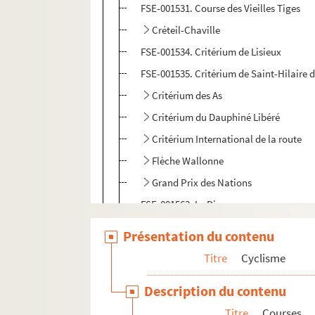
FSE-001531. Course des Vieilles Tiges
Créteil-Chaville
FSE-001534. Critérium de Lisieux
FSE-001535. Critérium de Saint-Hilaire 
Critérium des As
Critérium du Dauphiné Libéré
Critérium International de la route
Flèche Wallonne
Grand Prix des Nations
FSE-001563. Le Dissez
Liège-Bastogne-Liège
Présentation du contenu
Milan-San Remo
Titre
Cyclisme
Open des Nations
Description du contenu
FSE-001588. Paris-Brest-Paris
Titre
Courses
Paris-Bruxelles