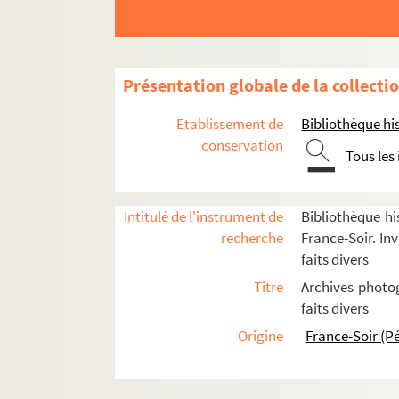
Mathieu, Cédric
FSC-001272. Maurel, Abbé
Maurice, Philippe
Présentation globale de la collecti
Maury-Laribière, Michel
Etablissement de
Bibliothèque his
FSE-002574. Mauvillain, Guy
conservation
Tous les
Melli, Michel
FSE-002690. Mellouk, Housseini
FSC-001275. Merou, Georges
Intitulé de l'instrument de
Bibliothèque hi
recherche
France-Soir. Inv
Mesrine, Jacques
faits divers
FSC-001277. Mezida, E.
Titre
Archives photog
FSC-001278. Michaux, Claude
faits divers
Michaux, Claude
Origine
France-Soir (P
FSD-000831. Miéli, Olivier
FSC-001280. Migeon, Michel