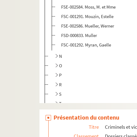
FSE-002584. Moss, M. et Mme
FSC-001291. Mouzin, Estelle
FSE-002586. Mueller, Werner
FSD-000833. Muller
FSC-001292. Myran, Gaelle
N
O
P
R
S
T
U
Présentation du contenu
V
Titre
Criminels et vi
W
Classement
Dossiers class