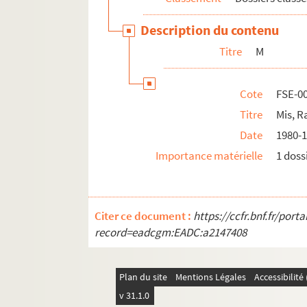
Y
Description du contenu
Z
Titre
M
Affaires criminelles
Explosions
Cote
FSE-0
Faits divers
Titre
Mis, 
Date
1980-
Importance matérielle
1 doss
Citer ce document :
https://ccfr.bnf.fr/por
record=eadcgm:EADC:a2147408
Plan du site
Mentions Légales
Accessibilit
v 31.1.0