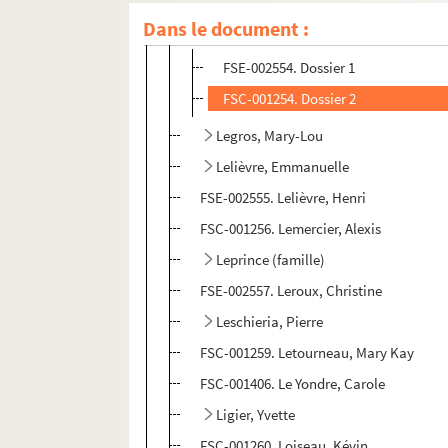
Dans le document :
Legrand, Marie-Claire
FSE-002554. Dossier 1
FSC-001254. Dossier 2
Legros, Mary-Lou
Lelièvre, Emmanuelle
FSE-002555. Lelièvre, Henri
FSC-001256. Lemercier, Alexis
Leprince (famille)
FSE-002557. Leroux, Christine
Leschieria, Pierre
FSC-001259. Letourneau, Mary Kay
FSC-001406. Le Yondre, Carole
Ligier, Yvette
FSC-001260. Loiseau, Kévin