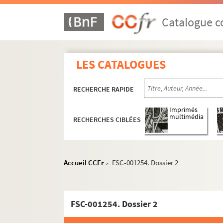
D
Catalogue co
E
F
G
LES CATALOGUES
H
I
RECHERCHE RAPIDE
J
Imprimés
multimédia
K
RECHERCHES CIBLÉES
L
FSE-002541. Labbé, Denise
Accueil CCFr
FSC-001254. Dossier 2
>
FSC-001245. Laborde, Guillaume
Lacaze, Juliette
FSC-001246. Ladrier, Eddy
FSC-001254. Dossier 2
FSE-002543. Laget, René