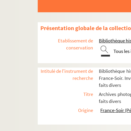
Laiguillon, Nicole
FSC-001247. Laine, Gabriel
FSE-002545. Lamare, Alain
Présentation globale de la collecti
Lastennet, Claude
Etablissement de
FSE-002547. Launay, Bernadette
Bibliothèque his
conservation
Le Berre, Chrystel
Tous les
FSC-001120. Le Borris, Gilbert
Le Mire, Béatrice
Intitulé de l'instrument de
Bibliothèque hi
Leblanc, Monique
recherche
France-Soir. Inv
faits divers
FSC-001251. Lecrenier, Rémy
Titre
Archives photog
FSC-001666. Lee, Katherine
faits divers
Lefort, Bernard
Origine
France-Soir (P
FSC-001253. Legentil, Caroline
Léger, Lucien
FSC-001208. Le Gouariguer, Gwenaëlle