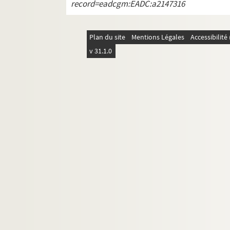
record=eadcgm:EADC:a2147316
Plan du site
Mentions Légales
Accessibilit
v 31.1.0