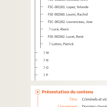
FSC-001261. Lopez, Yolande
FSE-002560. Loumi, Rachid
FSC-001262. Louranceau, Jose
Lucé, Alexis
FSE-002562. Lucet, René
Lutton, Patrick
M
N
O
P
R
S
Présentation du contenu
T
Titre
Criminels et vi
U
Classement
Dossiers class