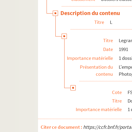
V
Description du contenu
W
Titre
L
Y
Z
Titre
Legran
Affaires criminelles
Date
1991
Explosions
Importance matérielle
1 doss
Faits divers
Présentation du
L'emp
contenu
Photog
Cote
F
Titre
Do
Importance matérielle
1 
Citer ce document :
https://ccfr.bnf.fr/por