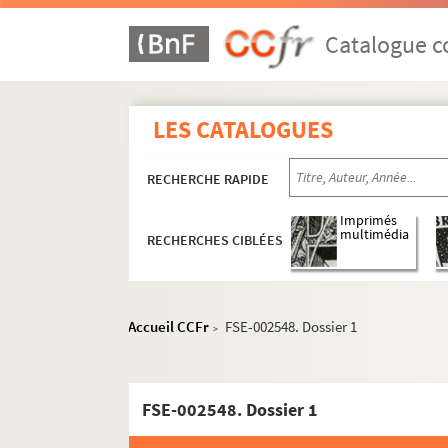
Catalogue co
LES CATALOGUES
RECHERCHE RAPIDE
Imprimés
Criminels et victimes
multimédia
RECHERCHES CIBLÉES
A
B
Accueil CCFr
FSE-002548. Dossier 1
>
C
D
E
FSE-002548. Dossier 1
F