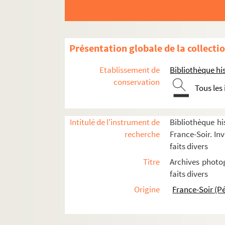
G
H
I
Présentation globale de la collecti
J
K
Etablissement de
Bibliothèque his
conservation
L
Tous les
FSE-002541. Labbé, Denise
FSC-001245. Laborde, Guillaume
Intitulé de l'instrument de
Bibliothèque hi
Lacaze, Juliette
recherche
France-Soir. Inv
faits divers
FSC-001246. Ladrier, Eddy
Titre
Archives photog
FSE-002543. Laget, René
faits divers
Laiguillon, Nicole
Origine
France-Soir (P
FSC-001247. Laine, Gabriel
FSE-002545. Lamare, Alain
Lastennet, Claude