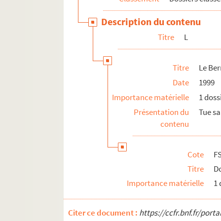
Lucé, Alexis
Description du contenu
FSE-002562. Lucet, René
Titre
L
Lutton, Patrick
M
Titre
Le Ber
N
Date
1999
O
Importance matérielle
1 doss
P
Présentation du
Tue sa 
R
contenu
S
T
Cote
F
U
Titre
Do
V
Importance matérielle
1 
W
Y
Citer ce document :
https://ccfr.bnf.fr/por