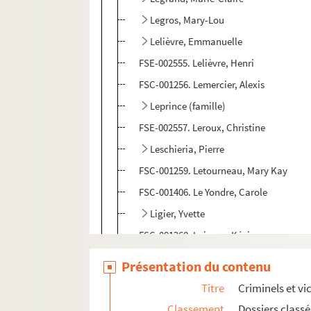
Legros, Mary-Lou
Lelièvre, Emmanuelle
FSE-002555. Lelièvre, Henri
FSC-001256. Lemercier, Alexis
Leprince (famille)
FSE-002557. Leroux, Christine
Leschieria, Pierre
FSC-001259. Letourneau, Mary Kay
FSC-001406. Le Yondre, Carole
Ligier, Yvette
FSC-001260. Loiseau, Kévin
FSC-001261. Lopez, Yolande
Présentation du contenu
FSE-002560. Loumi, Rachid
Titre
Criminels et vi
FSC-001262. Louranceau, Jose
Classement
Dossiers class