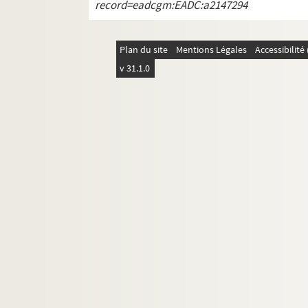
record=eadcgm:EADC:a2147294
Z
Affaires criminelles
Plan du site
Mentions Légales
Accessibilit
Explosions
v 31.1.0
Faits divers