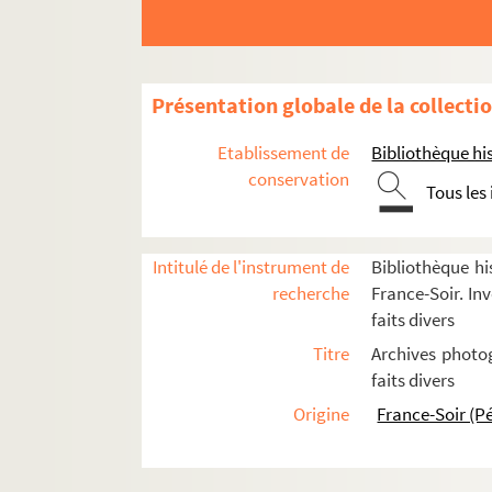
FSE-002393. Berster, Kristina
FSC-001111. Bertraud, Monique
Besimensky, Françoise
Présentation globale de la collecti
Besnard, Marie
Etablissement de
Bibliothèque his
FSC-001112. Biaunier, Guy
conservation
Tous les
FSE-002397. Bilski, Jean
FSE-002398. Biricik, Ibrahim
FSC-001113. Blanc, André Charles
Intitulé de l'instrument de
Bibliothèque hi
recherche
France-Soir. Inv
FSE-002399. Blanc, Pascal
faits divers
FSC-001114. Bletry, Christelle
Titre
Archives photog
FSE-002400. Boese
faits divers
FSE-002781. Bogousslavsky, Serge
Origine
France-Soir (P
FSE-002401. Boistard, Louis
FSC-001115. Bokov, Alexey