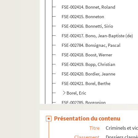
FSE-002414. Bonnet, Roland
FSE-002415. Bonneton
FSE-002416. Bonnetti, Sirio
FSE-002417. Bono, Jean-Baptiste (de)
FSE-002784. Bonsignac, Pascal
FSE-002418. Boost, Werner
FSE-002419. Bopp, Christian
FSE-002420. Bordier, Jeanne
FSE-002421. Borel, Berthe
Borel, Eric
FSE-002785. Borgonjon
FSE-002422. Boricky, Boris
Présentation du contenu
FSE-002423. Bornet, Jean
Titre
Criminels et vi
FSE-002424. Boshears, Willis Eugène
Classement
Dossiers class