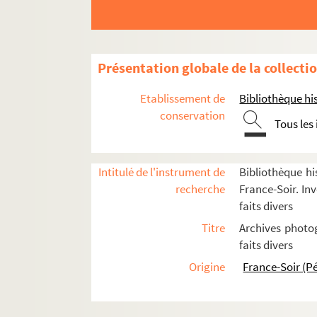
FSE-002385. Bauer, Richard et Josette
FSC-001102. Bayeux, Chantal
FSE-002780. Bayle
Présentation globale de la collecti
Bazarewski, Michel
Etablissement de
Bibliothèque his
Beaussart, Ida
conservation
Tous les
Bébien (famille)
Bedaghe, Lucien
FSC-001106. Ben Salah, Kamel
Intitulé de l'instrument de
Bibliothèque hi
recherche
France-Soir. Inv
FSE-002389. Benainous, Carole
faits divers
FSC-001107. Benaouda, Abdelkader
Titre
Archives photog
Benjedid, Mourad
faits divers
FSC-001108. Benoist, Jean-Marie
Origine
France-Soir (P
Benothmane, Fairouz
FSC-001109. Bensoussan, Yveline