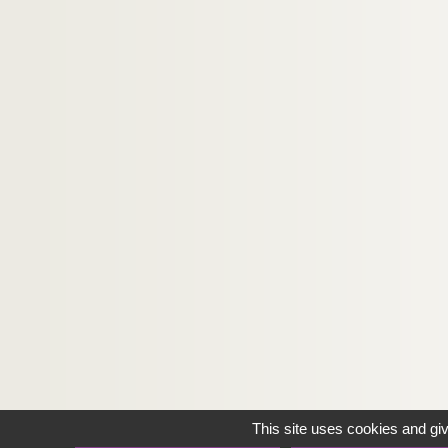
M
N
O
P
R
S
T
U
V
W
Y
Z
Affaires criminelles
This site uses cookies and gi
Explosions