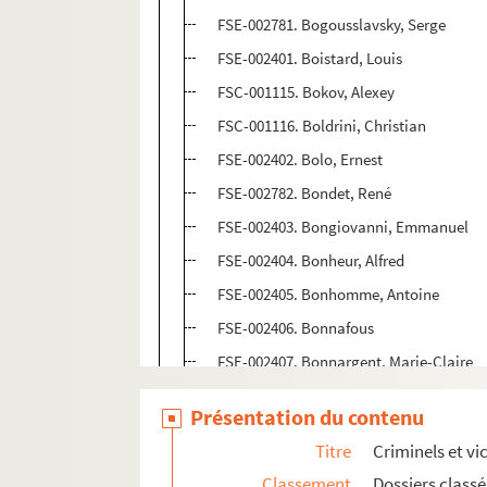
FSE-002781. Bogousslavsky, Serge
FSE-002401. Boistard, Louis
FSC-001115. Bokov, Alexey
FSC-001116. Boldrini, Christian
FSE-002402. Bolo, Ernest
FSE-002782. Bondet, René
FSE-002403. Bongiovanni, Emmanuel
FSE-002404. Bonheur, Alfred
FSE-002405. Bonhomme, Antoine
FSE-002406. Bonnafous
FSE-002407. Bonnargent, Marie-Claire
FSE-002783. Bonnart, Marceau
Présentation du contenu
FSE-002408. Bonnefoy, Abel
Titre
Criminels et vi
FSE-002409. Bonnet, Charles
Classement
Dossiers class