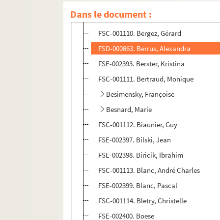
FSE-002391. Beothy, Agnès
Dans le document :
FSE-002392. Béraud-Bédoin, Philippe
FSC-001110. Bergez, Gérard
FSD-000863. Berrus, Alexandra
FSE-002393. Berster, Kristina
FSC-001111. Bertraud, Monique
Besimensky, Françoise
Besnard, Marie
FSC-001112. Biaunier, Guy
FSE-002397. Bilski, Jean
FSE-002398. Biricik, Ibrahim
FSC-001113. Blanc, André Charles
FSE-002399. Blanc, Pascal
FSC-001114. Bletry, Christelle
FSE-002400. Boese