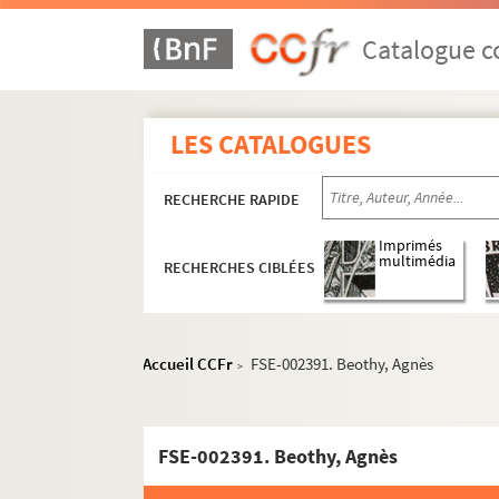
Catalogue co
Criminels et victimes
A
LES CATALOGUES
B
RECHERCHE RAPIDE
Baader, Andréas
Bara, Jacky
Imprimés
multimédia
RECHERCHES CIBLÉES
FSE-002774. Baratti, Mlle
FSC-001098. Barbault, Jean-Paul
FSE-002384. Barbeault, Marcel
Accueil CCFr
FSE-002391. Beothy, Agnès
>
FSE-002775. Barbedaux, Ginette
FSE-002776. Barber, Joseph
FSC-001099. Barillet
FSE-002391. Beothy, Agnès
FSE-002777. Baronian