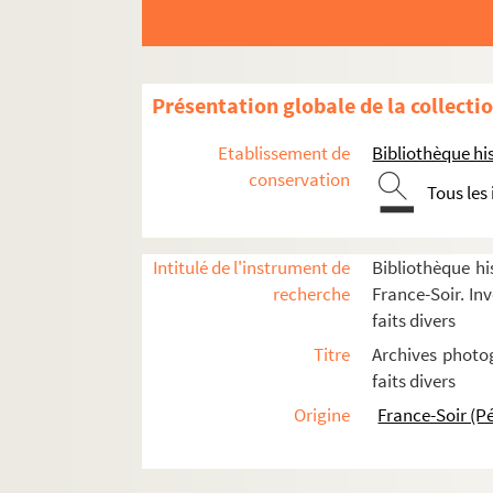
FSE-002778. Barranger
FSE-002779. Barrier
FSC-001100. Batou, Sylvie
Présentation globale de la collecti
FSE-002385. Bauer, Richard et Josette
Etablissement de
Bibliothèque his
FSC-001102. Bayeux, Chantal
conservation
Tous les
FSE-002780. Bayle
Bazarewski, Michel
Beaussart, Ida
Intitulé de l'instrument de
Bibliothèque hi
recherche
France-Soir. Inv
Bébien (famille)
faits divers
Bedaghe, Lucien
Titre
Archives photog
FSC-001106. Ben Salah, Kamel
faits divers
FSE-002389. Benainous, Carole
Origine
France-Soir (P
FSC-001107. Benaouda, Abdelkader
Benjedid, Mourad