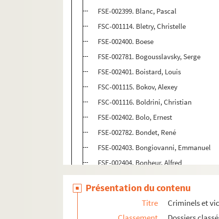
FSE-002399. Blanc, Pascal
FSC-001114. Bletry, Christelle
FSE-002400. Boese
FSE-002781. Bogousslavsky, Serge
FSE-002401. Boistard, Louis
FSC-001115. Bokov, Alexey
FSC-001116. Boldrini, Christian
FSE-002402. Bolo, Ernest
FSE-002782. Bondet, René
FSE-002403. Bongiovanni, Emmanuel
FSE-002404. Bonheur, Alfred
FSE-002405. Bonhomme, Antoine
Présentation du contenu
FSE-002406. Bonnafous
Titre
Criminels et vi
FSE-002407. Bonnargent, Marie-Claire
Classement
Dossiers class