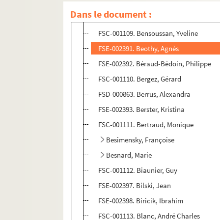
FSC-001108. Benoist, Jean-Marie
Dans le document :
Benothmane, Fairouz
FSC-001109. Bensoussan, Yveline
FSE-002391. Beothy, Agnès
FSE-002392. Béraud-Bédoin, Philippe
FSC-001110. Bergez, Gérard
FSD-000863. Berrus, Alexandra
FSE-002393. Berster, Kristina
FSC-001111. Bertraud, Monique
Besimensky, Françoise
Besnard, Marie
FSC-001112. Biaunier, Guy
FSE-002397. Bilski, Jean
FSE-002398. Biricik, Ibrahim
FSC-001113. Blanc, André Charles