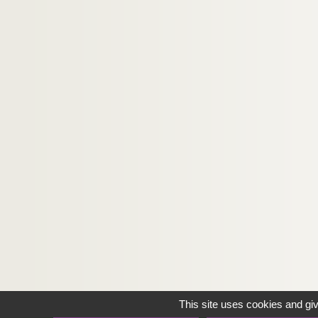
J
K
L
M
N
O
P
R
S
T
U
V
W
Y
This site uses cookies and gi