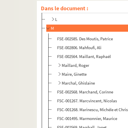
J
Dans le document :
K
L
M
FSE-002585. Des Moutis, Patrice
FSE-002806. Mahfoufi, Ali
FSE-002564. Maillant, Raphaël
Maillard, Roger
Maire, Ginette
Marchal, Ghislaine
FSE-002568. Marchand, Corinne
FSC-001267. Marcvincent, Nicolas
FSC-001268. Marinescu, Michèle et Chris
FSC-001495. Marmonnier, Maurice
FSE-002569. Marshall, Janet