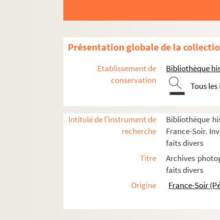
Présentation globale de la collecti
Criminels et victimes
Etablissement de
Bibliothèque his
conservation
Tous les
A
B
C
Intitulé de l'instrument de
Bibliothèque hi
recherche
France-Soir. Inv
D
faits divers
E
Titre
Archives photog
F
faits divers
G
Origine
France-Soir (P
H
I