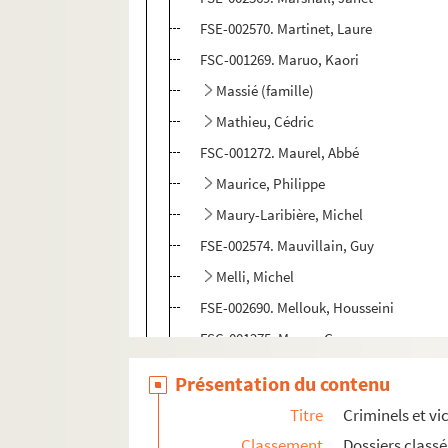
FSE-002570. Martinet, Laure
FSC-001269. Maruo, Kaori
Massié (famille)
Mathieu, Cédric
FSC-001272. Maurel, Abbé
Maurice, Philippe
Maury-Laribière, Michel
FSE-002574. Mauvillain, Guy
Melli, Michel
FSE-002690. Mellouk, Housseini
FSC-001275. Merou, Georges
Mesrine, Jacques
Présentation du contenu
FSC-001277. Mezida, E.
Titre
Criminels et vi
FSC-001278. Michaux, Claude
Classement
Dossiers class