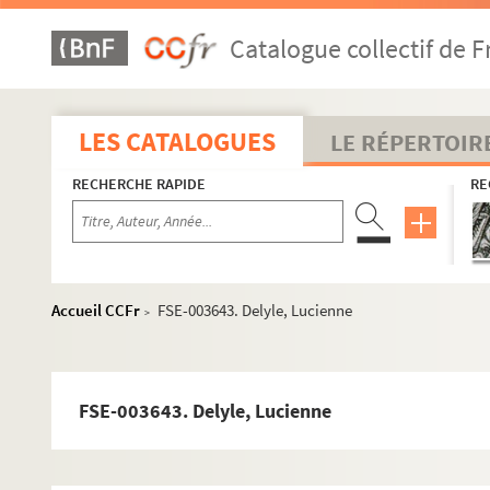
FSE-003617. Voyages à l’étranger : URSS (Moscou)
Catalogue collectif de F
Avec des personnalités
FSE-003618. Andreu, Gaby
FSE-003619. Anquetil, Jacques
LES CATALOGUES
LE RÉPERTOIR
FSE-003620. Auriol, Vincent
RECHERCHE RAPIDE
RE
Aznavour, Charles
FSE-003622. Barclay, Eddie
FSE-003623. Bécaud, Gilbert
FSE-003624. Bellec, André
Accueil CCFr
FSE-003643. Delyle, Lucienne
>
FSE-003625. Benson, Georges
FSE-003626. Blanche, Francis
FSE-003627. Bleustein-Blanchet, Marcel
FSE-003643. Delyle, Lucienne
FSE-003628. Boyer, Lucienne
FSE-003629. Brassens, Georges