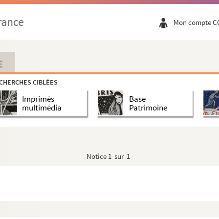
rance
Mon compte C
E
CHERCHES CIBLÉES
Imprimés
Base
multimédia
Patrimoine
Notice
1 sur 1