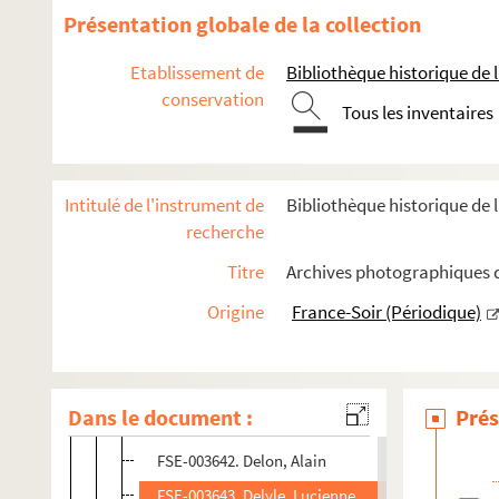
FSC-001549. Bruel, Patrick
Présentation globale de la collection
FSE-003630. Cadet, Jacqueline
Etablissement de
Bibliothèque historique de la
FSE-003631. Caron, Leslie
conservation
Tous les inventaires
FSE-003632. Cartier, Jacqueline
FSE-003633. Les Chaussettes Noires
FSE-003634. Chevalier, Maurice
Intitulé de l'instrument de
Bibliothèque historique de l
FSE-003635. Coquatrix, Bruno
recherche
FSE-003636. Cocteau, Jean
Titre
Archives photographiques de
FSE-003637. Les Compagnons de la chanson
Origine
France-Soir (Périodique)
FSE-003638. Cordy, Annie
FSE-003639. Dali, Salvador
FSE-003640. Dalida
Dans le document :
Prés
FSE-003641. Dassin, Joe
FSE-003642. Delon, Alain
FSE-003643. Delyle, Lucienne