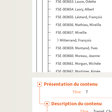
FSE-003653. Laure, Odette
FSE-003654. Lasry, Albert
FSE-003655. Léotard, François
FSE-003656. Mathieu, Mireille
FSE-003657. Mireille
Mitterrand, François
FSE-003659. Montand, Yves
FSE-003660. Moreau, Jeanne
FSE-003661. Morgan, Michèle
FSE-003662. Mortimer, Aimée
FSC-001553. Moustaki, Georges
Présentation du contenu
FSE-003663. Noël, Marjorie
Titre
T
FSE-003664. Pagnol, Marcel
FSE-003665. Piaf, Edith
Description du contenu
FSE-003666. Pills, Jacques
Titre
Trenet, Ch