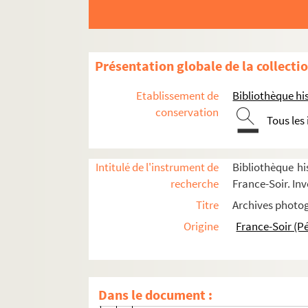
FSE-003627. Bleustein-Blanchet, Ma
FSE-003628. Boyer, Lucienne
FSE-003629. Brassens, Georges
Présentation globale de la collecti
FSC-001549. Bruel, Patrick
FSE-003630. Cadet, Jacqueline
Etablissement de
Bibliothèque his
FSE-003631. Caron, Leslie
conservation
Tous les
FSE-003632. Cartier, Jacqueline
FSE-003633. Les Chaussettes Noires
Intitulé de l'instrument de
Bibliothèque hi
FSE-003634. Chevalier, Maurice
recherche
France-Soir. Inv
FSE-003635. Coquatrix, Bruno
Titre
Archives photog
FSE-003636. Cocteau, Jean
Origine
France-Soir (P
FSE-003637. Les Compagnons de la 
FSE-003638. Cordy, Annie
FSE-003639. Dali, Salvador
Dans le document :
FSE-003640. Dalida