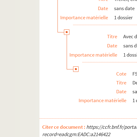
FSE-003667. Prud'homme, Emile
Date
sans date
FSE-003668. Rossi, Tino
Importance matérielle
1 dossier
FSC-001554. Tapie, Bernard
FSC-001555. Tibéri, Jean
Titre
Avec d
FSD-000919. Vartan, Sylvie
Date
sans 
FSE-003669. Zavatta, Achille
Importance matérielle
1 doss
Divers
Cote
F
V
Titre
De
W
Date
s
Y
Importance matérielle
1 
Z
Citer ce document :
https://ccfr.bnf.fr/por
record=eadcgm:EADC:a2146422