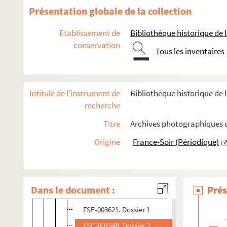
Présentation globale de la collection
Vie publique (années 1980)
Vie publique (années 1990-2000)
Etablissement de
Bibliothèque historique de la
conservation
Déplacements en France
Tous les inventaires
FSE-003615. Voyages à l’étranger : Canada
FSE-003616. Voyages à l’étranger : États-Unis d'Amér
Intitulé de l'instrument de
Bibliothèque historique de l
FSE-003614. Voyages à l’étranger : Italie (Rome)
recherche
FSE-003617. Voyages à l’étranger : URSS (Moscou)
Titre
Archives photographiques de
Avec des personnalités
Origine
France-Soir (Périodique)
FSE-003618. Andreu, Gaby
FSE-003619. Anquetil, Jacques
FSE-003620. Auriol, Vincent
Dans le document :
Prés
Aznavour, Charles
FSE-003621. Dossier 1
FSC-001548. Dossier 2