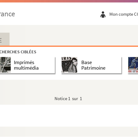
rance
Mon compte C
E
CHERCHES CIBLÉES
Imprimés
Base
multimédia
Patrimoine
Notice
1 sur 1