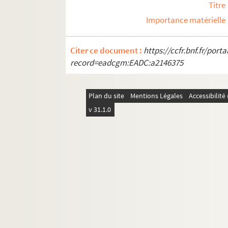
Titre
Importance matérielle
Citer ce document :
https://ccfr.bnf.fr/por
record=eadcgm:EADC:a2146375
Plan du site
Mentions Légales
Accessibilit
v 31.1.0