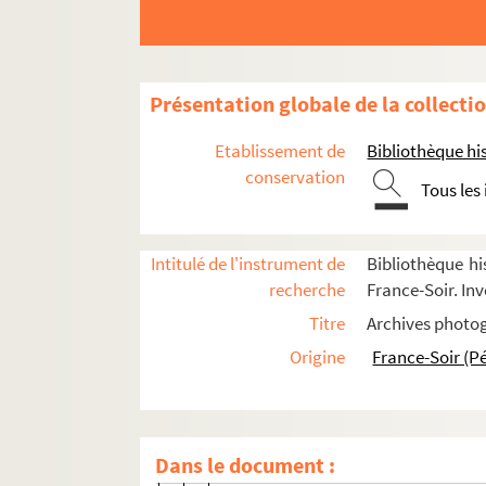
Vie publique (années 1980)
Vie publique (années 1990-2000)
FSD-000909. Festival de Cannes
Présentation globale de la collecti
FSD-000910. Succès fou, émission té
Etablissement de
Bibliothèque his
FSD-000911. 100 ans de l'Olympia
conservation
Tous les
FSD-000912. Décoré à la SACEM
FSD-000913. Disque d'or pour Mon c
Concert à l'Opéra Bastille pour se
Intitulé de l'instrument de
Bibliothèque hi
recherche
France-Soir. Inv
FSD-000914. Enregistrement à la Mai
Titre
Archives photog
FSC-001535. Son 82e anniversaire
Origine
France-Soir (P
FSE-003602. Récital
FSC-001536. 30e MIDEM (Marché inter
FSC-001537. Montreux Jazz Festival
Dans le document :
FSC-001538. Légion d'Honneur