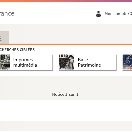
rance
Mon compte C
E
CHERCHES CIBLÉES
Imprimés
Base
multimédia
Patrimoine
Notice
1 sur 1