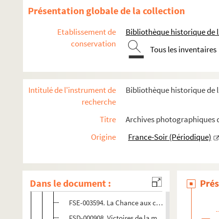
Vie personnelle
Présentation globale de la collection
Vie publique (années 1930-1940)
Etablissement de
Bibliothèque historique de la
Vie publique (années 1950)
conservation
Vie publique (années 1960)
Tous les inventaires
Vie publique (années 1970)
Vie publique (années 1980)
Intitulé de l'instrument de
Bibliothèque historique de l
FSE-003587. Stars, émission télévisée
recherche
FSE-003588. Soirée hommage à Charles Trenet
Titre
Archives photographiques de
FSE-003589. Visite officielle du président Ronald
Origine
France-Soir (Périodique)
FSE-003590. Décoration de la Légion d'Honneur, 
FSE-003591. Le Grand studio, émission télévisée
FSE-003592. Fidèle, émission France Inter
Dans le document :
Prés
FSE-003593. Laissez passer la chanson : spécial Tr
FSE-003594. La Chance aux chansons, émission té
FSD-000908. Victoires de la musique