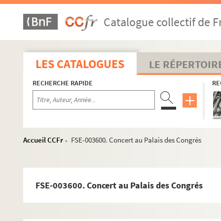
Catalogue collectif de F
M
P
LES CATALOGUES
LE RÉPERTOIR
R
S
RECHERCHE RAPIDE
RE
T
FSE-002616. Tapie, Bernard
FSE-003288. Tardieu, André
Accueil CCFr
FSE-003600. Concert au Palais des Congrés
>
Thorez, Maurice
FSE-002520. Thunder Cloud, né Victor Daniels
FSE-000669. Tixier-Vignancour, Jean-Louis
FSE-003600. Concert au Palais des Congrés
Trenet, Charles
Portraits