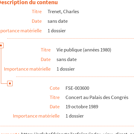
Description du contenu
Titre
Trenet, Charles
Date
sans date
el de Ville
portance matérielle
1 dossier
es
Titre
Vie publique (années 1980)
e, émission de télévision
Date
sans date
Importance matérielle
1 dossier
lévisée
Cote
FSE-003600
Titre
Concert au Palais des Congrés
Date
19 octobre 1989
Importance matérielle
1 dossier
ique (New York)