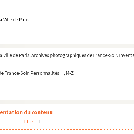
 Ville de Paris
a Ville de Paris. Archives photographiques de France-Soir. Inventa
 France-Soir. Personnalités. II, M-Z
 Reagan
commandeur des Arts et Lettres
entation du contenu
enet, émission télévisée
Titre
T
lévisée