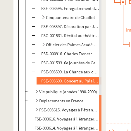
FSE-003595. Enregistrement de Florilège 86
Cinquantenaire de Chaillot
FSE-003597. Décoration par Jacques Chirac à l'Hôt
Im
FSC-001531. Récital au théâtre des Champs-Elysé
Officier des Palmes Académiques
FSD-000916. Charles Trenet : mémoire du 20e siècl
FSC-001533. 6e journées de Georges Brassens
FSE-003599. La Chance aux chansons, émission té
FSE-003600. Concert au Palais des Congrés
Vie publique (années 1990-2000)
Déplacements en France
FSE-003615. Voyages à l’étranger : Canada
FSE-003616. Voyages à l’étranger : États-Unis d'Amér
FSE-003614. Voyages à l’étranger : Italie (Rome)