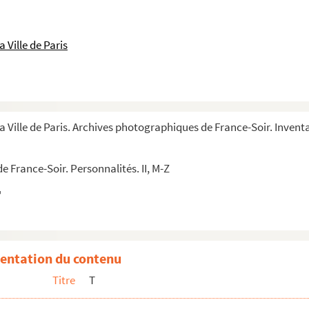
 Ville de Paris
a Ville de Paris. Archives photographiques de France-Soir. Inventa
 France-Soir. Personnalités. II, M-Z
 Reagan
commandeur des Arts et Lettres
entation du contenu
enet, émission télévisée
Titre
T
lévisée