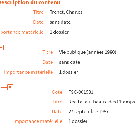
Description du contenu
Titre
Trenet, Charles
Date
sans date
el de Ville
portance matérielle
1 dossier
es
Titre
Vie publique (années 1980)
e, émission de télévision
Date
sans date
Importance matérielle
1 dossier
lévisée
Cote
FSC-001531
Titre
Récital au théâtre des Champs-E
Date
27 septembre 1987
Importance matérielle
1 dossier
ique (New York)