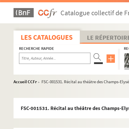
Catalogue collectif de F
M
P
LES CATALOGUES
LE RÉPERTOIR
R
S
RECHERCHE RAPIDE
RE
T
FSE-002616. Tapie, Bernard
FSE-003288. Tardieu, André
Accueil CCFr
FSC-001531. Récital au théâtre des Champs-Elys
>
Thorez, Maurice
FSE-002520. Thunder Cloud, né Victor Daniels
FSE-000669. Tixier-Vignancour, Jean-Louis
FSC-001531. Récital au théâtre des Champs-Ely
Trenet, Charles
Portraits