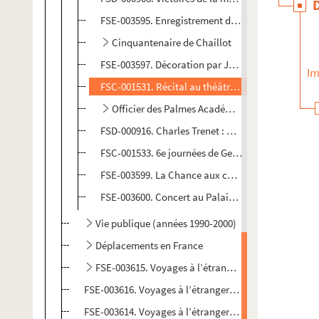
FSE-003595. Enregistrement de Florilège 86
Cinquantenaire de Chaillot
FSE-003597. Décoration par Jacques Chirac à l'Hôt
Im
FSC-001531. Récital au théâtre des Champs-Elysé
Officier des Palmes Académiques
FSD-000916. Charles Trenet : mémoire du 20e siècl
FSC-001533. 6e journées de Georges Brassens
FSE-003599. La Chance aux chansons, émission té
FSE-003600. Concert au Palais des Congrés
Vie publique (années 1990-2000)
Déplacements en France
FSE-003615. Voyages à l’étranger : Canada
FSE-003616. Voyages à l’étranger : États-Unis d'Amér
FSE-003614. Voyages à l’étranger : Italie (Rome)