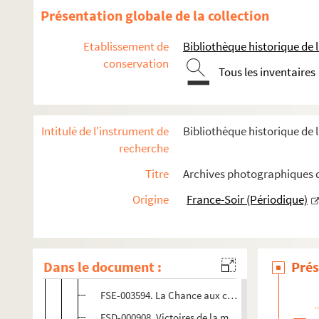
Vie personnelle
Présentation globale de la collection
Vie publique (années 1930-1940)
Etablissement de
Bibliothèque historique de la
Vie publique (années 1950)
conservation
Vie publique (années 1960)
Tous les inventaires
Vie publique (années 1970)
Vie publique (années 1980)
Intitulé de l'instrument de
Bibliothèque historique de l
FSE-003587. Stars, émission télévisée
recherche
FSE-003588. Soirée hommage à Charles Trenet
Titre
Archives photographiques de
FSE-003589. Visite officielle du président Ronald
Origine
France-Soir (Périodique)
FSE-003590. Décoration de la Légion d'Honneur, 
FSE-003591. Le Grand studio, émission télévisée
FSE-003592. Fidèle, émission France Inter
Dans le document :
Prés
FSE-003593. Laissez passer la chanson : spécial Tr
FSE-003594. La Chance aux chansons, émission té
FSD-000908. Victoires de la musique