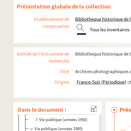
Présentation globale de la collection
R
S
Etablissement de
Bibliothèque historique de la
T
conservation
Tous les inventaires
FSE-002616. Tapie, Bernard
FSE-003288. Tardieu, André
Intitulé de l'instrument de
Bibliothèque historique de l
Thorez, Maurice
recherche
FSE-002520. Thunder Cloud, né Victor Daniels
Titre
Archives photographiques de
FSE-000669. Tixier-Vignancour, Jean-Louis
Trenet, Charles
Origine
France-Soir (Périodique)
Portraits
Vie personnelle
Dans le document :
Prés
Vie publique (années 1930-1940)
Vie publique (années 1950)
Vie publique (années 1960)