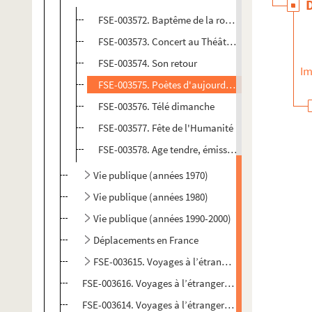
FSE-003572. Baptême de la rose Charles Trenet
FSE-003573. Concert au Théâtre de l'Etoile
FSE-003574. Son retour
Im
FSE-003575. Poètes d'aujourd'hui, par Michel Per
FSE-003576. Télé dimanche
FSE-003577. Fête de l'Humanité
FSE-003578. Age tendre, émission télévisée
Vie publique (années 1970)
Vie publique (années 1980)
Vie publique (années 1990-2000)
Déplacements en France
FSE-003615. Voyages à l’étranger : Canada
FSE-003616. Voyages à l’étranger : États-Unis d'Amér
FSE-003614. Voyages à l’étranger : Italie (Rome)