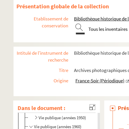
Présentation globale de la collection
R
S
Etablissement de
Bibliothèque historique de la
T
conservation
Tous les inventaires
FSE-002616. Tapie, Bernard
FSE-003288. Tardieu, André
Intitulé de l'instrument de
Bibliothèque historique de l
Thorez, Maurice
recherche
FSE-002520. Thunder Cloud, né Victor Daniels
Titre
Archives photographiques de
FSE-000669. Tixier-Vignancour, Jean-Louis
Trenet, Charles
Origine
France-Soir (Périodique)
Portraits
Vie personnelle
Dans le document :
Prés
Vie publique (années 1930-1940)
Vie publique (années 1950)
Vie publique (années 1960)