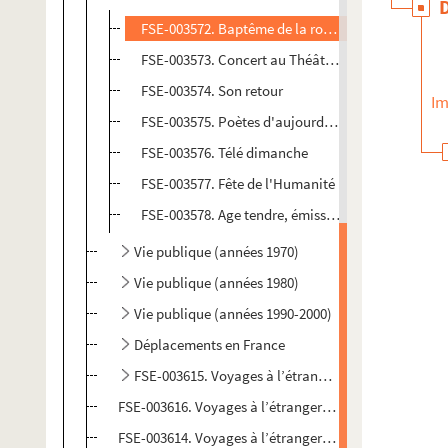
FSE-003572. Baptême de la rose Charles Trenet
FSE-003573. Concert au Théâtre de l'Etoile
FSE-003574. Son retour
Im
FSE-003575. Poètes d'aujourd'hui, par Michel Per
FSE-003576. Télé dimanche
FSE-003577. Fête de l'Humanité
FSE-003578. Age tendre, émission télévisée
Vie publique (années 1970)
Vie publique (années 1980)
Vie publique (années 1990-2000)
Déplacements en France
FSE-003615. Voyages à l’étranger : Canada
FSE-003616. Voyages à l’étranger : États-Unis d'Amér
FSE-003614. Voyages à l’étranger : Italie (Rome)