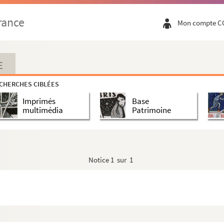
rance
Mon compte C
E
CHERCHES CIBLÉES
Imprimés
Base
multimédia
Patrimoine
Notice
1 sur 1