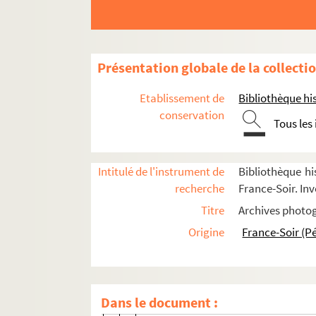
Trenet, Charles
Portraits
Vie personnelle
Présentation globale de la collecti
FSE-003538. Son passeport
Etablissement de
Bibliothèque his
FSE-003541. Sa maison natale à Na
conservation
Tous les
FSE-003530. Adolescence
FSE-003536. Dans l'armée de l'air
Intitulé de l'instrument de
Bibliothèque hi
FSE-003537. A la plage
recherche
France-Soir. Inv
FSE-003532. Son père
Titre
Archives photog
Sa mère
Origine
France-Soir (P
FSE-003533. Son frère
FSE-003534. Sa fiancée
Sa propriété de La Varenne
Dans le document :
Sa villa d'Aix-en-Provence, "le Doma