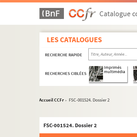
Catalogue co
LES CATALOGUES
M
P
RECHERCHE RAPIDE
R
Imprimés
multimédia
S
RECHERCHES CIBLÉES
T
FSE-002616. Tapie, Bernard
Accueil CCFr
FSC-001524. Dossier 2
>
FSE-003288. Tardieu, André
Thorez, Maurice
FSE-002520. Thunder Cloud, né Victor Danie
FSC-001524. Dossier 2
FSE-000669. Tixier-Vignancour, Jean-Louis