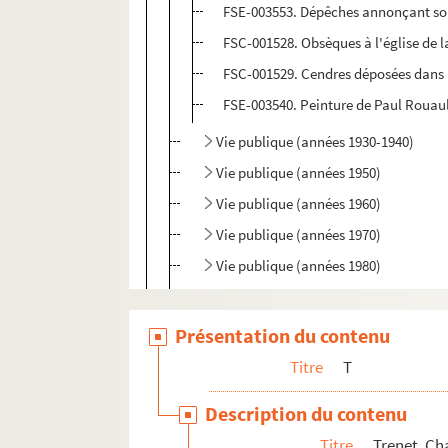
FSE-003553. Dépêches annonçant so
FSC-001528. Obsèques à l'église de 
FSC-001529. Cendres déposées dans 
FSE-003540. Peinture de Paul Rouau
Vie publique (années 1930-1940)
Vie publique (années 1950)
Vie publique (années 1960)
Vie publique (années 1970)
Vie publique (années 1980)
Vie publique (années 1990-2000)
Déplacements en France
Présentation du contenu
FSE-003615. Voyages à l’étranger : C
Titre
T
FSE-003616. Voyages à l’étranger : État
Description du contenu
FSE-003614. Voyages à l’étranger : Itali
Titre
Trenet, Ch