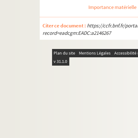
Importance matérielle
Citer ce document :
https://ccfr.bnf.fr/por
record=eadcgm:EADC:a2146267
Plan du site
Mentions Légales
Accessibilit
v 31.1.0