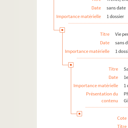
FSE-003617. Voyages à l’étranger : URS
Date
sans date
Avec des personnalités
Importance matérielle
1 dossier
Divers
V
Titre
Vie pe
W
Date
sans 
Y
Importance matérielle
1 doss
Z
Titre
Sa
Date
1
Importance matérielle
1 
Présentation du
Ph
contenu
G
Cote
Titre