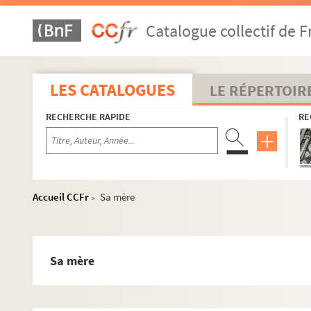
Catalogue collectif de F
LES CATALOGUES
LE RÉPERTOIR
RECHERCHE RAPIDE
RE
Accueil CCFr
Sa mère
M
>
P
R
Sa mère
S
T
FSE-002616. Tapie, Bernard