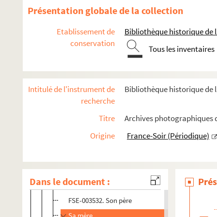
Présentation globale de la collection
FSE-003288. Tardieu, André
Thorez, Maurice
Etablissement de
Bibliothèque historique de la
conservation
FSE-002520. Thunder Cloud, né Victor Daniels
Tous les inventaires
FSE-000669. Tixier-Vignancour, Jean-Louis
Trenet, Charles
Intitulé de l'instrument de
Bibliothèque historique de l
Portraits
recherche
Vie personnelle
Titre
Archives photographiques de
FSE-003538. Son passeport
Origine
France-Soir (Périodique)
FSE-003541. Sa maison natale à Narbonne
FSE-003530. Adolescence
FSE-003536. Dans l'armée de l'air
Dans le document :
Prés
FSE-003537. A la plage
FSE-003532. Son père
Sa mère