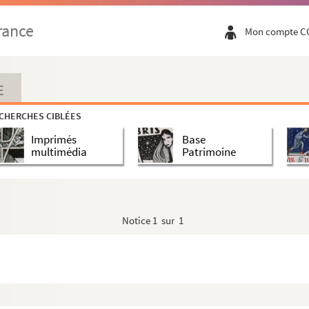
rance
Mon compte C
E
CHERCHES CIBLÉES
Imprimés
Base
multimédia
Patrimoine
Notice
1 sur 1