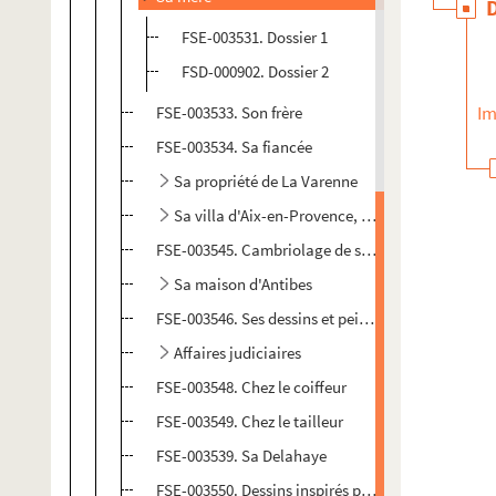
FSE-003531. Dossier 1
FSD-000902. Dossier 2
Im
FSE-003533. Son frère
FSE-003534. Sa fiancée
Sa propriété de La Varenne
Sa villa d'Aix-en-Provence, "le Domaine des Esp
FSE-003545. Cambriolage de sa villa d'Aix-en-Pr
Sa maison d'Antibes
FSE-003546. Ses dessins et peintures
Affaires judiciaires
FSE-003548. Chez le coiffeur
FSE-003549. Chez le tailleur
FSE-003539. Sa Delahaye
FSE-003550. Dessins inspirés par Charles Trenet