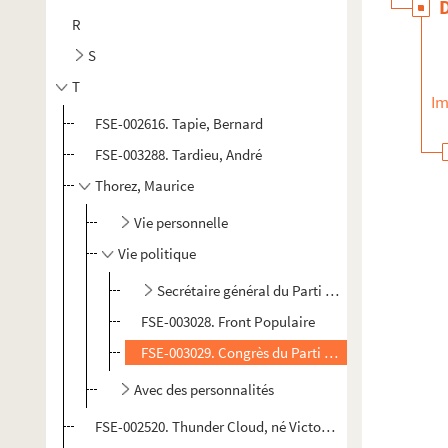
R
S
T
Im
FSE-002616. Tapie, Bernard
FSE-003288. Tardieu, André
Thorez, Maurice
Vie personnelle
Vie politique
Secrétaire général du Parti Communiste França
FSE-003028. Front Populaire
FSE-003029. Congrès du Parti Communiste França
Avec des personnalités
FSE-002520. Thunder Cloud, né Victor Daniels