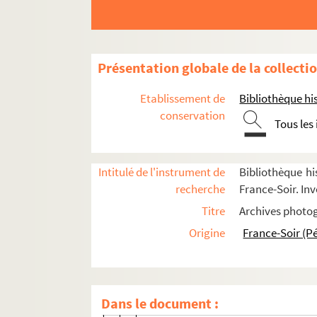
FSC-002116. Spielberg, Steven
FSE-006396. Spínola, António de
FSE-006397. Spreckelsen, Otto
Présentation globale de la collecti
FSC-002117. Stéphanie, princesse d
FSE-006398. Strang, Alain
Etablissement de
Bibliothèque his
FSC-002118. Sylla, Fodé
conservation
Tous les
8-FSC-000175. Tayr, Satvajiit
FSC-002119. Ter-Petrossian, Lévon
Intitulé de l'instrument de
Bibliothèque hi
FSC-002120. Tchernenko, Konstanti
recherche
France-Soir. Inv
Thatcher, Margaret
Titre
Archives photog
FSE-006400. Theodorakis, Mikis
Origine
France-Soir (P
FSC-002122. Thomas, Isabelle
FSE-006401. Tillon, Charles
FSE-006402. Tito, Josip Broz
Dans le document :
FSC-002123. Toubon, Jacques