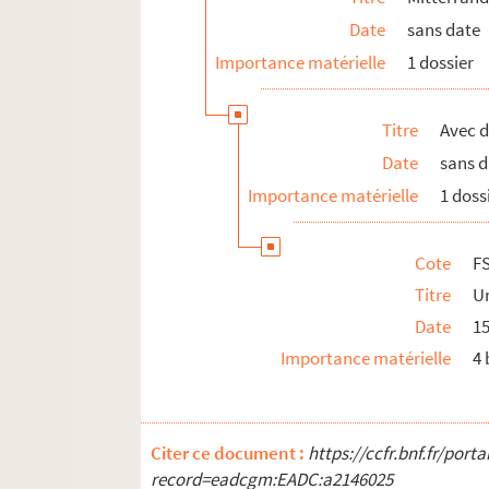
Date
sans date
Importance matérielle
1 dossier
Titre
Avec d
Date
sans 
Importance matérielle
1 doss
Cote
F
Titre
Un
Date
15
Importance matérielle
4 
Citer ce document :
https://ccfr.bnf.fr/por
record=eadcgm:EADC:a2146025