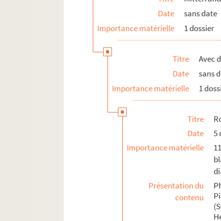
Date
sans date
FSE-006398. Strang, Alain
Importance matérielle
1 dossier
FSC-002118. Sylla, Fodé
8-FSC-000175. Tayr, Satvajiit
Titre
Avec d
FSC-002119. Ter-Petrossian, Lévon
Date
sans 
FSC-002120. Tchernenko, Konstanti
Importance matérielle
1 doss
Thatcher, Margaret
FSE-006400. Theodorakis, Mikis
Titre
R
FSC-002122. Thomas, Isabelle
Date
5
FSE-006401. Tillon, Charles
Importance matérielle
1
FSE-006402. Tito, Josip Broz
bl
FSC-002123. Toubon, Jacques
di
FSC-002124. Ulmanis Gutnis
Présentation du
P
Pi
contenu
FSC-002125. Uno, Sōsuke
(
FSE-006404. Vauzelle, Michel
H