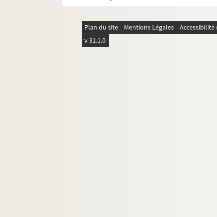
FSC-002116. Spielberg, Steven
FSE-006396. Spínola, António de
Plan du site
Mentions Légales
Accessibilit
FSE-006397. Spreckelsen, Otto
v 31.1.0
FSC-002117. Stéphanie, princesse d
FSE-006398. Strang, Alain
FSC-002118. Sylla, Fodé
8-FSC-000175. Tayr, Satvajiit
FSC-002119. Ter-Petrossian, Lévon
FSC-002120. Tchernenko, Konstanti
Thatcher, Margaret
FSE-006400. Theodorakis, Mikis
FSC-002122. Thomas, Isabelle
FSE-006401. Tillon, Charles
FSE-006402. Tito, Josip Broz
FSC-002123. Toubon, Jacques