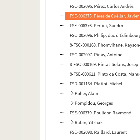
FSC-002095. Pérez, Carlos Andrés
FSE-006375. Pérez de Cuéllar, Javier
FSE-006376. Pertini, Sandro
FSC-002096. Philip, duc d'Édimbour
8-FSC-000168. Phomvihane, Kayson
FSC-002097. Pinay, Antoine
8-FSC-000169. Pintat-Solans, Josep
8-FSE-000611. Pinto da Costa, Manu
FSD-001164. Platini, Michel
Poher, Alain
Pompidou, Georges
FSE-006379. Poulidor, Raymond
Rabin, Yitzhak
FSC-002098. Raillard, Laurent