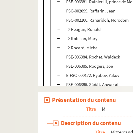
FSE-006381. Rainier III, prince de M
FSC-002099. Raffarin, Jean
FSC-002100. Ranariddh, Norodom
Reagan, Ronald
Robison, Mary
Rocard, Michel
FSE-006384. Rochet, Waldeck
FSE-006385. Rodgers, Joe
8-FSC-000172. Ryabov, Yakov
FSE-006386. Sādāt, Anwar al
FSC-002104. Sagan, Françoise
Présentation du contenu
FSC-002105. Saint-Laurent, Yves
Titre
M
FSC-002106. Saleh, Ali Abdallah
FSC-002107. Sanguinetti, Julio Marí
Description du contenu
FSC-002108. Santer, Jacques
Titre
Mitterrand