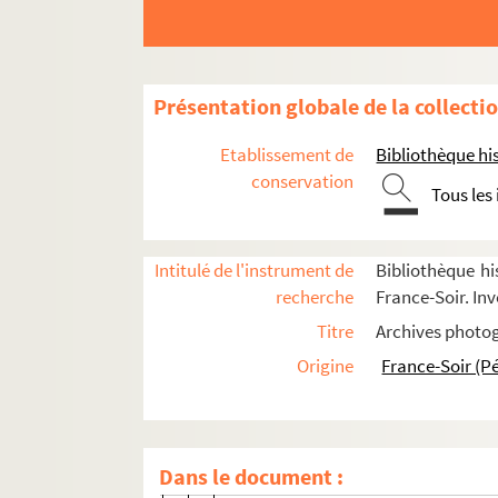
FSC-002089. Naik, Niaz A
FSC-002090. Nasreen, Taslima
Nazarbaev, Nursultan A.
Présentation globale de la collecti
8-FSE-000614. Nicoud, Gérard
FSE-006368. Nixon, Richard
Etablissement de
Bibliothèque his
FSE-006369. Norodom Sihanouk, ro
conservation
Tous les
FSD-001163. Ortega, Daniel
FSC-002091. Pantel, Monique
Intitulé de l'instrument de
Bibliothèque hi
FSE-006370. Palme, Olof
recherche
France-Soir. Inv
Papandreou, Andreas
Titre
Archives photog
FSE-006372 : 8-FSC-000166. Papin, J
Origine
France-Soir (P
8-FSE-000610. Pasqua, Charles
8-FSC-000167. Pei, Ieoh Ming
Pelat, Patrice
Dans le document :
Peres, Shimon