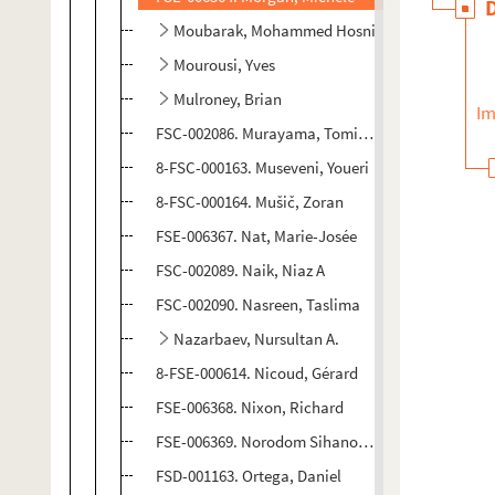
Moubarak, Mohammed Hosni
Mourousi, Yves
Mulroney, Brian
Im
FSC-002086. Murayama, Tomiichi
8-FSC-000163. Museveni, Youeri
8-FSC-000164. Mušič, Zoran
FSE-006367. Nat, Marie-Josée
FSC-002089. Naik, Niaz A
FSC-002090. Nasreen, Taslima
Nazarbaev, Nursultan A.
8-FSE-000614. Nicoud, Gérard
FSE-006368. Nixon, Richard
FSE-006369. Norodom Sihanouk, roi du Cambodg
FSD-001163. Ortega, Daniel