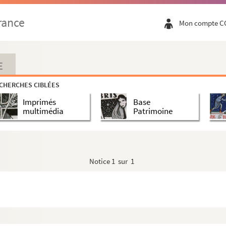
rance
Mon compte C
E
CHERCHES CIBLÉES
Imprimés
Base
multimédia
Patrimoine
Notice
1 sur 1