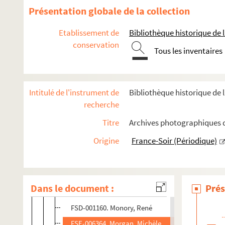
FSC-002080. Martí i Alanis, Joan
Présentation globale de la collection
FSE-006355. Massu, Jacques
Etablissement de
Bibliothèque historique de la
FSC-002081. Mattews, John L.
conservation
Tous les inventaires
Mauriac, François
Mauroy, Pierre
FSE-006358. Mayer, Daniel
Intitulé de l'instrument de
Bibliothèque historique de l
FSC-002083. Mayor, Federico
recherche
FSE-006359. Meir, Golda
Titre
Archives photographiques de
Mendès France, Pierre
Origine
France-Soir (Périodique)
FSE-006361. Mercouri, Mélina
Mermaz, Louis
Mobutu Sese Seko
Dans le document :
Prés
Mollet, Guy
FSD-001160. Monory, René
FSE-006364. Morgan, Michèle