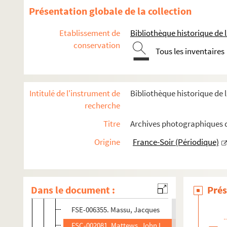
FSE-006347. Li Xiannian
Présentation globale de la collection
FSC-002076. Lustiger, Jean-Marie
Etablissement de
Bibliothèque historique de la
FSE-006348. Madelin, Alain
conservation
Tous les inventaires
FSC-002077. Mahamane Ousmane
FSE-006349. Maire, Edmond
FSD-001157. Major, John
Intitulé de l'instrument de
Bibliothèque historique de l
FSE-006350. Manceron, Claude
recherche
FSE-006351. Mansholt, Sicco Leendert
Titre
Archives photographiques de
FSE-006352. Mao, Ze dong
Origine
France-Soir (Périodique)
FSC-002078. Marceau, Sophie
Marchais, Georges
MargretheII, reine de Danemark
Dans le document :
Prés
FSC-002080. Martí i Alanis, Joan
FSE-006355. Massu, Jacques
FSC-002081. Mattews, John L.