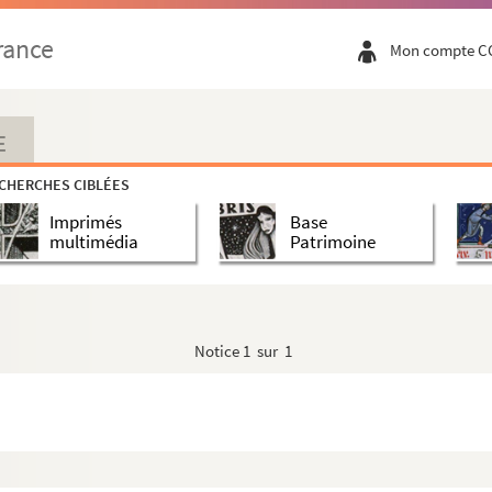
rance
Mon compte C
E
CHERCHES CIBLÉES
Imprimés
Base
multimédia
Patrimoine
Notice
1 sur 1