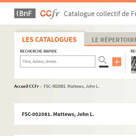
FSD-001156. Kouchner, Bernard
Catalogue collectif de F
FSE-006343. Lacoste, Robert
FSE-006344. Ladgham, Bahi
FSC-002072. Laffite, Jacques
LES CATALOGUES
LE RÉPERTOIR
FSC-002070. Lafleur, Jacques
RECHERCHE RAPIDE
RE
8-FSC-000155. Lahaye, Jean-Luc
8-FSC-000156. Lancelot, Alain
FSC-002071. Lang, Jack
FSC-002073. Lanxade, Jacques
Accueil CCFr
FSC-002081. Mattews, John L.
>
8-FSC-000157. Lavilliers, Bernard
FSC-002074. Léotard, François
FSE-006345. Lévesque, René
FSC-002081. Mattews, John L.
FSC-002075. Ligier, Guy
FSE-006346. Lipkowski, Irène de