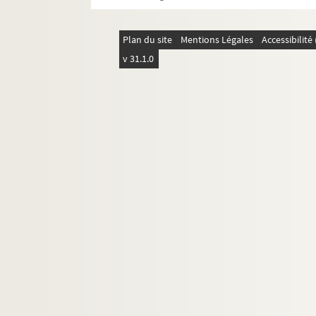
FSC-002020. Chissano, Joaquim
FSE-006290. Chrétien, Jean-Loup
Plan du site
Mentions Légales
Accessibilit
FSE-006291. Clet, Pascal
v 31.1.0
Clinton, Bill
FSC-002022. Collard, Claude
FSC-002023. Cossiga, Francesco
FSE-006292. Cotta, Michèle
Craxi, Bettino
Cresson, Edith
FSC-002025. Dassault, Olivier
FSC-002026. Davant, Jean-Pierre
FSE-006295. Dayan, Georges
FSE-006296. Dayan, Moshé
FSE-006297. De Areilza, José María
FSE-006298. Debray, Régis