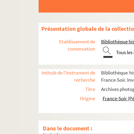
FSC-001993. Antonetti, Lorenzo
Arafat, Yasser
Aragon, Louis
Présentation globale de la collecti
FSE-006255. Arias Sánchez, Oscar
FSE-006256. Arletty
Etablissement de
Bibliothèque his
Aquino, Cory
conservation
Tous les
FSC-001995. Aristide, Jean-Bertrand
Attali, Jacques
Intitulé de l'instrument de
Bibliothèque hi
FSE-006259. Aubert, Pierre
recherche
France-Soir. Inv
FSC-001997. Auriol, Vicent
Titre
Archives photog
FSE-006260. Badinter, Robert
Origine
France-Soir (P
Balladur, Edouard
8-FSC-000134. Barco Vargas, Virgili
FSE-006262. Baroin, François
Dans le document :
FSE-006263. Barrault, Jean-Louis