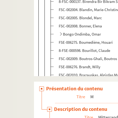
8-FSC-000137. Birendra Bir Bikram S
FSC-002004. Blandin, Marie-Christin
FSC-002005. Blondel, Marc
FSC-002008. Bonner, Elena
Bongo Ondimba, Omar
FSE-006275. Boumediène, Houari
8-FSE-000598. Bourillot, Claude
FSC-002009. Boutros-Ghali, Boutros
FSE-006276. Brandt, Willy
FSC-002010. Brazauskas, Algirdas M
FSC-002007. Bredin, Frédérique
Présentation du contenu
FSE-006277. Brežnev, Leonid
Titre
M
Bush, George
FSE-006279. Camara, Ousmane
Description du contenu
FSC-002012. Caramanlis, Constanti
Titre
Mitterrand