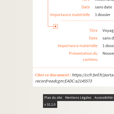
Date
sans date
Importance matérielle
1 dossier
Titre
Voyage
Date
sans 
Importance matérielle
1 doss
Présentation du
Nouve
contenu
Citer ce document :
https://ccfr.bnf.fr/por
record=eadcgm:EADC:a2145573
Plan du site
Mentions Légales
Accessibilit
v 31.1.0