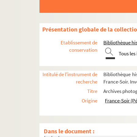
8-FSE-000596. Voyages à l'étranger : Chi
Voyages à l'étranger : Chine
FSE-006200. Voyages à l'étranger : Con
Présentation globale de la collecti
Voyages à l'étranger : Corée du Sud
Etablissement de
Bibliothèque his
Voyages à l'étranger : Côte d'Ivoire
conservation
Tous les
FSE-006201. Voyages à l'étranger : Dan
FSC-001930. Voyages à l'étranger : Écos
Voyages à l'étranger : Égypte
Intitulé de l'instrument de
Bibliothèque hi
recherche
France-Soir. Inv
Voyages à l'étranger : Espagne
Titre
Archives photog
FSC-001933. Voyages à l'étranger : Esto
Origine
France-Soir (P
Voyages à l'étranger : États-Unis d'Amé
FSE-006206. 1975
FSE-006207. 1981
Dans le document :
FSE-006208. 1983