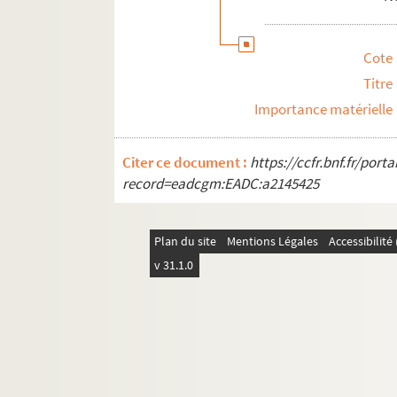
FSE-006242. Voyages à l'étranger : Syrie
Voyages à l'étranger : Togo
Cote
Voyages à l'étranger : Tunisie
Titre
Voyages à l'étranger : Turkmenistan
Importance matérielle
FSC-001981. Voyages à l'étranger : Turq
Voyages à l'étranger : URSS-Russie
Citer ce document :
https://ccfr.bnf.fr/por
record=eadcgm:EADC:a2145425
Voyages à l'étranger : Venezuela
FSC-001986. Voyages à l'étranger : Vie
FSC-001987. Voyages à l'étranger : Yem
Plan du site
Mentions Légales
Accessibilit
v 31.1.0
Voyages à l'étranger : Yougoslavie
Voyages à l'étranger : Zaïre
Voyages à l'étranger : divers
Avec des personnalités
Divers