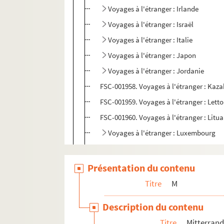
Voyages à l'étranger : Irlande
Voyages à l'étranger : Israël
Voyages à l'étranger : Italie
Voyages à l'étranger : Japon
Voyages à l'étranger : Jordanie
FSC-001958. Voyages à l'étranger : Kaz
FSC-001959. Voyages à l'étranger : Letto
FSC-001960. Voyages à l'étranger : Litua
Voyages à l'étranger : Luxembourg
FSC-001962. Voyages à l'étranger : Mali
Voyages à l'étranger : Maroc
Présentation du contenu
FSE-006227. Voyages à l'étranger : Maur
Titre
M
FSE-006228. Voyages à l'étranger : Mexi
Description du contenu
FSE-006229. Voyages à l'étranger : Mon
Titre
Mitterrand