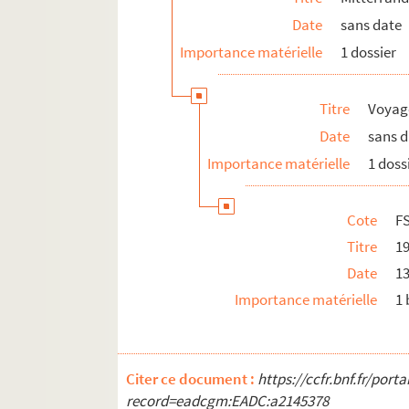
Date
sans date
Voyages à l'étranger : Italie
Importance matérielle
1 dossier
Voyages à l'étranger : Japon
Voyages à l'étranger : Jordanie
Titre
Voyage
FSC-001958. Voyages à l'étranger : Kaz
Date
sans 
FSC-001959. Voyages à l'étranger : Letto
Importance matérielle
1 doss
FSC-001960. Voyages à l'étranger : Litua
Voyages à l'étranger : Luxembourg
Cote
F
FSC-001962. Voyages à l'étranger : Mali
Titre
1
Voyages à l'étranger : Maroc
Date
13
FSE-006227. Voyages à l'étranger : Maur
Importance matérielle
1
FSE-006228. Voyages à l'étranger : Mexi
FSE-006229. Voyages à l'étranger : Mon
FSC-001964. Voyages à l'étranger : Népa
Citer ce document :
https://ccfr.bnf.fr/por
Voyages à l'étranger : Niger
record=eadcgm:EADC:a2145378