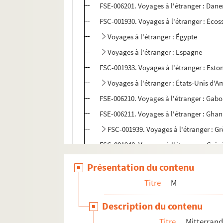
FSE-006201. Voyages à l'étranger : Dan
FSC-001930. Voyages à l'étranger : Écos
Voyages à l'étranger : Égypte
Voyages à l'étranger : Espagne
FSC-001933. Voyages à l'étranger : Esto
Voyages à l'étranger : États-Unis d'A
FSE-006210. Voyages à l'étranger : Gab
FSE-006211. Voyages à l'étranger : Gha
FSC-001939. Voyages à l'étranger : Gr
FSC-001940. Voyages à l'étranger : Guin
Voyages à l'étranger : Hollande
Présentation du contenu
Voyages à l'étranger : Hongrie
Titre
M
Voyages à l'étranger : Inde
Description du contenu
Voyages à l'étranger : Irlande
Titre
Mitterrand
Voyages à l'étranger : Israël