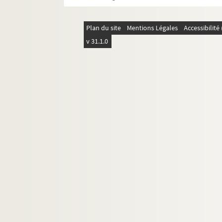
FSC-001966. Voyages à l'étranger : Nor
FSC-001967. Voyages à l'étranger : Paki
Plan du site
Mentions Légales
Accessibilit
Voyages à l'étranger : Pologne
v 31.1.0
Voyages à l'étranger : Portugal
Voyages à l'étranger : République Cen
FSC-001972. Voyages à l'étranger : Répu
Voyages à l'étranger : République Tc
FSC-001974. Voyages à l'étranger : Rou
Voyages à l'étranger : Royaume Uni
FSE-006238. Voyages à l'étranger : Séné
FSE-006239. Voyages à l'étranger : Suèd
Voyages à l'étranger : Suisse
Voyages à l'étranger : Sultanat d'Om
FSE-006242. Voyages à l'étranger : Syrie