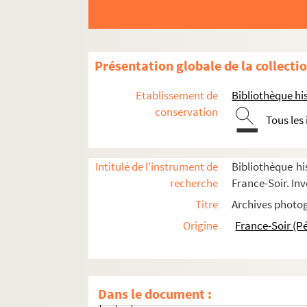
Déplacements en France : Nouvelle-A
Déplacements en France : Occitanie
8-FSE-000594. 1968
Présentation globale de la collecti
1974
Etablissement de
Bibliothèque his
FSE-006165. 1976
conservation
Tous les
FSE-006166. 1978
FSE-006167. 1982
Intitulé de l'instrument de
Bibliothèque hi
FSC-001888. 1984
recherche
France-Soir. Inv
FSE-006168. 1985
Titre
Archives photog
FSC-001805. 1986
Origine
France-Soir (P
FSC-001889. 1987
FSE-006169. 1988
FSC-001890. 1990
Dans le document :
FSC-001891. 1993