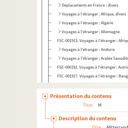
Déplacements en France : divers
Voyages à l'étranger : Afrique, divers
Voyages à l'étranger : Algérie
Voyages à l'étranger : Allemagne
FSC-001913. Voyages à l'étranger : Afriq
Voyages à l'étranger : Andorre
Voyages à l'étranger : Arabie Saoudit
FSE-006192. Voyages à l'étranger : Autri
FSC-001917. Voyages à l'étranger : Ban
Voyages à l'étranger : Belgique
FSE-006195. Voyages à l'étranger : Béni
Présentation du contenu
Voyages à l'étranger : Brésil
Titre
M
FSC-001923. Voyages à l'étranger : Burk
Description du contenu
FSC-001924. Voyages à l'étranger : Ca
Titre
Mitterrand