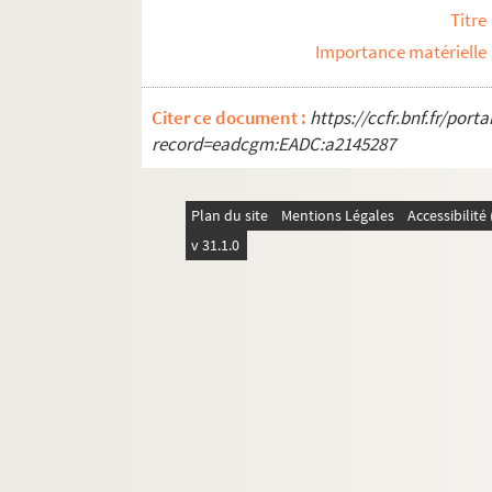
Titre
FSC-001939. Voyages à l'étranger : Gr
Importance matérielle
FSC-001940. Voyages à l'étranger : Guin
Voyages à l'étranger : Hollande
Citer ce document :
https://ccfr.bnf.fr/por
Voyages à l'étranger : Hongrie
record=eadcgm:EADC:a2145287
Voyages à l'étranger : Inde
Voyages à l'étranger : Irlande
Plan du site
Mentions Légales
Accessibilit
Voyages à l'étranger : Israël
v 31.1.0
Voyages à l'étranger : Italie
Voyages à l'étranger : Japon
Voyages à l'étranger : Jordanie
FSC-001958. Voyages à l'étranger : Kaz
FSC-001959. Voyages à l'étranger : Letto
FSC-001960. Voyages à l'étranger : Litua
Voyages à l'étranger : Luxembourg