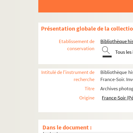
Commémorations
Congrès
Hommages
Présentation globale de la collecti
Inaugurations
Etablissement de
Bibliothèque his
Sommets
conservation
Tous les
Spectacles et événements sportifs
Visites
Intitulé de l'instrument de
Bibliothèque hi
Événements à l'Élysée
recherche
France-Soir. Inv
Conférences de presse, discours et m
Titre
Archives photog
Interviews, débats, reportages télévisé
Origine
France-Soir (P
8-FSE-000579. Interview en octobre 
FSE-006014. Interview du 16 octobre
FSE-006015. Emission télévisée : Fac
Dans le document :
Interview au siège de la Fédératio