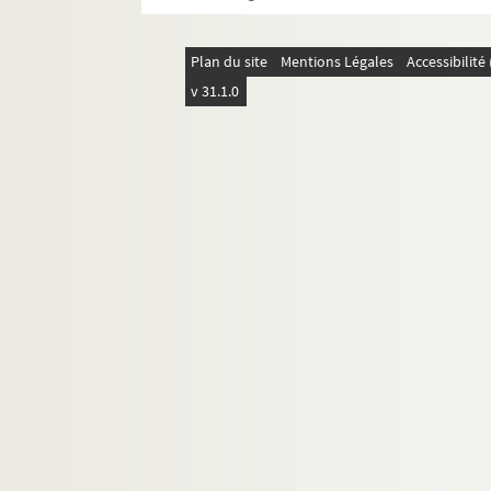
FSE-006058. Déclaration annonçant la
FSE-006059. Interview par Paul Amar,
Plan du site
Mentions Légales
Accessibilit
FSE-006060. Allocution télévisée apr
v 31.1.0
Interview par Pierre Lescure et Al
FSE-006062. Entretien accordé à TF1 l
Emission télévisée L'heure de véri
Emission de télévision Sept sur se
FSE-006064. Entretien accordé à Ante
FSC-001824. Emission télévisée Ça nou
FSD-001110. Emission télévisée Ça nou
Emission télévisée Ça nous intéres
8-FSE-000583. Emission télévisée Fra
8-FSC-000085. Emission télévisée Le
FSC-001825. Interview accordée à des
FSC-001826. Interview accordée à RTL 