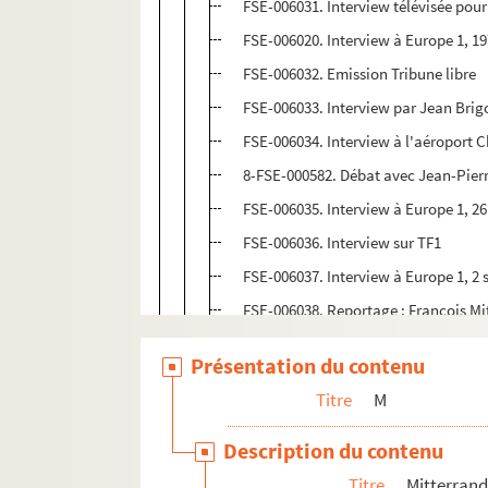
FSE-006031. Interview télévisée pour
FSE-006020. Interview à Europe 1, 1
FSE-006032. Emission Tribune libre
FSE-006033. Interview par Jean Brig
FSE-006034. Interview à l'aéroport C
8-FSE-000582. Débat avec Jean-Pier
FSE-006035. Interview à Europe 1, 26
FSE-006036. Interview sur TF1
FSE-006037. Interview à Europe 1, 2
FSE-006038. Reportage : François Mi
FSE-006039. Emission télévisée : C'es
Présentation du contenu
FSE-006040. Rédacteur en chef d'un 
Titre
M
FSE-006041. Débat avec Raymond Ba
FSE-006042. Journal de 13h de Franc
Description du contenu
FSE-006043. Emission télévisée : Cart
Titre
Mitterrand