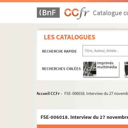
Mitterrand, François
Catalogue co
Portraits
Famille et proches
Vie personnelle
LES CATALOGUES
Décès et obsèques
Résidences
RECHERCHE RAPIDE
Publications, hommages et commém
Imprimés
Objets personnels
multimédia
RECHERCHES CIBLÉES
Fondations
Vie militaire
Vie professionnelle
Accueil CCFr
FSE-006018. Interview du 27 novemb
>
Vie politique : son entourage
Vie politique jusqu'en 1981
FSE-006018. Interview du 27 novembr
Vie politique : mandats présidentiels
Cérémonies