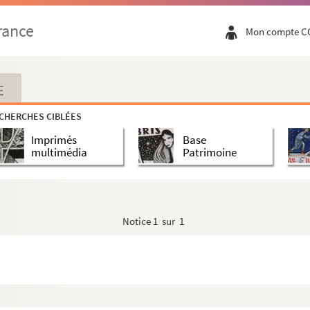
 1976
rance
Mon compte C
e 1977
E
 de Pantin
CHERCHES CIBLÉES
 1977
Imprimés
Base
8
multimédia
Patrimoine
78
ars 1978
8
Notice
1 sur 1
979