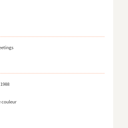
eetings
 1988
e couleur