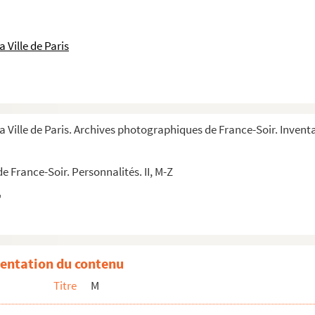
1979
 Ville de Paris
1
a Ville de Paris. Archives photographiques de France-Soir. Inventa
 France-Soir. Personnalités. II, M-Z
nformatique
turation industrielle
entation du contenu
 1985
Titre
M
987