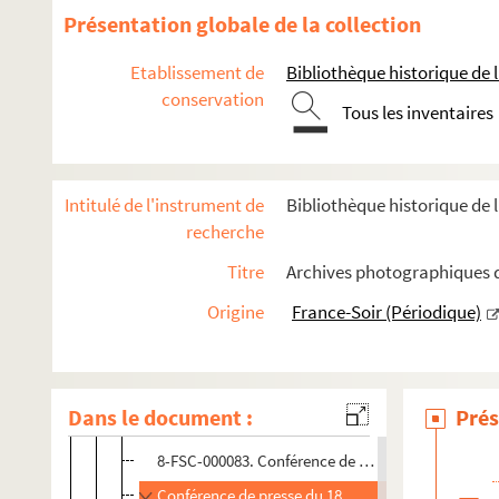
FSE-005988. Conférences de presse du 16 octobre 
Présentation globale de la collection
FSE-005989. Conférence de presse du 23 mai 1980
Etablissement de
Bibliothèque historique de la
FSE-005990. Conférence de presse du 24 juin 1980
conservation
Tous les inventaires
FSE-005991. Conférence de presse du 11 mars 198
FSE-005992. Conférence de presse du 23 avril 1981
FSE-005993. Conférence de presse du 28 avril 1981
Intitulé de l'instrument de
Bibliothèque historique de l
FSE-005994. Conférence de presse du 13 mai 1981
recherche
FSE-005995. Conférence des Nations Unies
Titre
Archives photographiques de
Conférence de presse du 24 septembre 1981
Origine
France-Soir (Périodique)
FSE-005998. Conférence au Centre Mondial de l'I
FSE-006000. Conférence de presse du 9 juin 1982
FSE-006001. Conférence sur la politique de restruc
Dans le document :
Prés
FSE-006002. Conférence de presse du 21 novembre
8-FSC-000083. Conférence de presse du 10 mars 1
Conférence de presse du 18 mars 1988