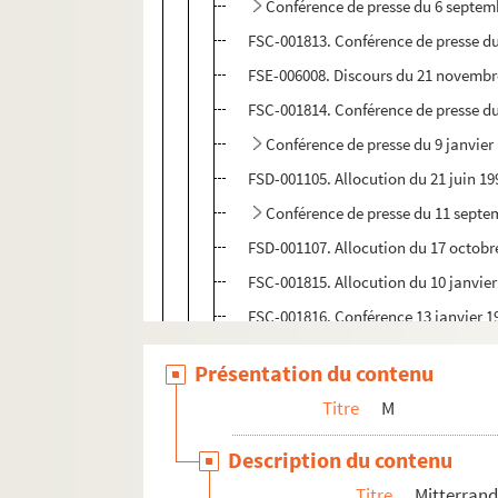
Conférence de presse du 6 septem
FSC-001813. Conférence de presse du
FSE-006008. Discours du 21 novembr
FSC-001814. Conférence de presse d
Conférence de presse du 9 janvier
FSD-001105. Allocution du 21 juin 19
Conférence de presse du 11 septe
FSD-001107. Allocution du 17 octobr
FSC-001815. Allocution du 10 janvier
FSC-001816. Conférence 13 janvier 1
FSE-006011. Conférence de presse d
Présentation du contenu
FSC-001817. Allocution du 1er septe
Titre
M
FSE-006012. Conférence de presse du
FSC-001818. Discours à l'Unesco du 1
Description du contenu
FSD-001108. Allocution 27 novembre
Titre
Mitterrand