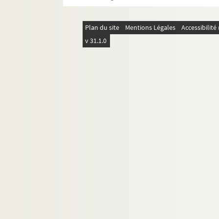
Déplacements en France : Normandie
Déplacements en France : Nouvelle-A
Plan du site
Mentions Légales
Accessibilit
Déplacements en France : Occitanie
v 31.1.0
Déplacements en France : Pays de la 
Déplacements en France : Provence-A
Déplacements en France : Algérie fra
Déplacements en France : Guadeloup
FSC-001899. Déplacements en France : 
FSC-001900. Déplacements en France : 
Déplacements en France : La Réunion
FSC-001902. Déplacements en France : 
Déplacements en France : Polynésie f
FSC-001905. Déplacements en France : S
Déplacements en France : divers