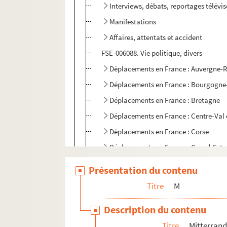
Interviews, débats, reportages télévi
Manifestations
Affaires, attentats et accident
FSE-006088. Vie politique, divers
Déplacements en France : Auvergne-
Déplacements en France : Bourgogn
Déplacements en France : Bretagne
Déplacements en France : Centre-Val 
Déplacements en France : Corse
Déplacements en France : Grand-Est
Déplacements en France : Hauts-de-
Présentation du contenu
Déplacements en France : Île-de-Fran
Titre
M
Déplacements en France : Normandie
Description du contenu
Déplacements en France : Nouvelle-A
Titre
Mitterrand
Déplacements en France : Occitanie