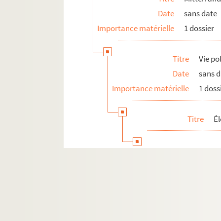
Date
sans date
Déplacements en France : Pays de la 
Importance matérielle
1 dossier
Déplacements en France : Provence-A
Déplacements en France : Algérie fra
Titre
Vie po
Déplacements en France : Guadeloup
Date
sans 
FSC-001899. Déplacements en France : 
Importance matérielle
1 doss
FSC-001900. Déplacements en France : 
Déplacements en France : La Réunion
Titre
Él
FSC-001902. Déplacements en France : 
Déplacements en France : Polynésie f
FSC-001905. Déplacements en France : S
Déplacements en France : divers
Voyages à l'étranger : Afrique, divers
Voyages à l'étranger : Algérie
Voyages à l'étranger : Allemagne