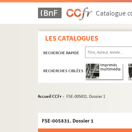
Vie personnelle
Catalogue co
Décès et obsèques
Résidences
Publications, hommages et commém
LES CATALOGUES
Objets personnels
RECHERCHE RAPIDE
Fondations
Vie militaire
Imprimés
multimédia
RECHERCHES CIBLÉES
Vie professionnelle
Vie politique : son entourage
Vie politique jusqu'en 1981
Accueil CCFr
FSE-005831. Dossier 1
>
Relations avec le régime de Vichy 
FSE-005796. Secrétaire Général aux 
FSE-005831. Dossier 1
Ministre des Anciens combattants e
Secrétaire d'Etat à l'Information 