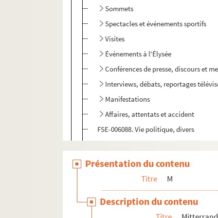
Sommets
Spectacles et événements sportifs
Visites
Événements à l'Élysée
Conférences de presse, discours et m
Interviews, débats, reportages télévi
Manifestations
Affaires, attentats et accident
FSE-006088. Vie politique, divers
Déplacements en France : Auvergne-
Déplacements en France : Bourgogn
Présentation du contenu
Déplacements en France : Bretagne
Titre
M
Déplacements en France : Centre-Val 
Description du contenu
Déplacements en France : Corse
Titre
Mitterrand