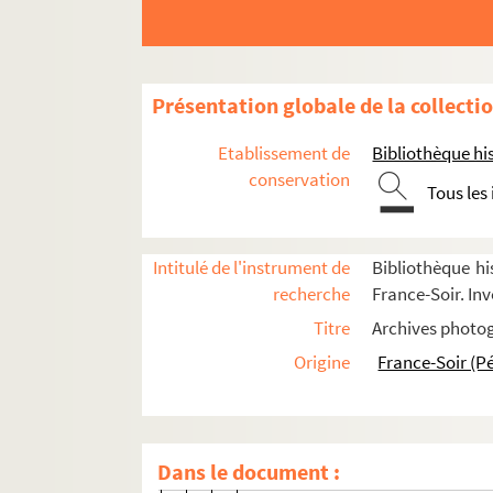
Ministre de l'Intérieur (19 juin 195
Ministre d'État, Garde des Sceaux, 
Sénateur de la Nièvre (26 avril 19
Présentation globale de la collecti
Maire de Château-Chinon (1959-19
Etablissement de
Bibliothèque his
Député de la 3e circonscription d
conservation
Tous les
Président de la Convention des In
FSE-005810. Pésident de La Fédérati
Intitulé de l'instrument de
Bibliothèque hi
Premier secrétaire du Parti Socialiste
recherche
France-Soir. Inv
FSE-005811. Visite chez les radi
Titre
Archives photog
FSE-005812. Dans le 14e arrondi
Origine
France-Soir (P
FSE-005813. Visite à la Cité Fleur
Rassemblement contre l'extensio
Assises du socialisme à Paris
Dans le document :
FSE-005815. Inauguration des no