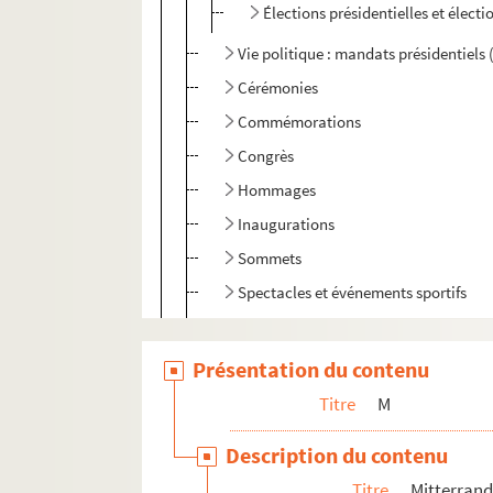
Élections présidentielles et électi
Vie politique : mandats présidentiels
Cérémonies
Commémorations
Congrès
Hommages
Inaugurations
Sommets
Spectacles et événements sportifs
Visites
Événements à l'Élysée
Présentation du contenu
Conférences de presse, discours et m
Titre
M
Interviews, débats, reportages télévi
Description du contenu
Manifestations
Titre
Mitterrand