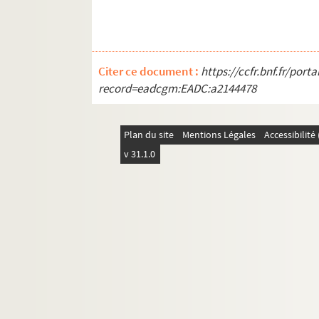
Déplacements en France : Algérie fra
Déplacements en France : Guadeloup
FSC-001899. Déplacements en France : 
Citer ce document :
https://ccfr.bnf.fr/por
FSC-001900. Déplacements en France : 
record=eadcgm:EADC:a2144478
Déplacements en France : La Réunion
FSC-001902. Déplacements en France : 
Plan du site
Mentions Légales
Accessibilit
Déplacements en France : Polynésie f
v 31.1.0
FSC-001905. Déplacements en France : S
Déplacements en France : divers
Voyages à l'étranger : Afrique, divers
Voyages à l'étranger : Algérie
Voyages à l'étranger : Allemagne
FSC-001913. Voyages à l'étranger : Afriq
Voyages à l'étranger : Andorre