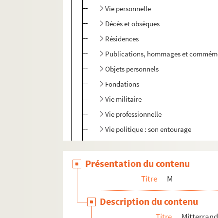
Vie personnelle
Décès et obsèques
Résidences
Publications, hommages et commém
Objets personnels
Fondations
Vie militaire
Vie professionnelle
Vie politique : son entourage
Vie politique jusqu'en 1981
Vie politique : mandats présidentiels
Présentation du contenu
Cérémonies
Titre
M
Commémorations
Description du contenu
Congrès
Titre
Mitterrand