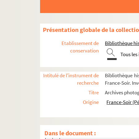
Présentation globale de la collecti
Etablissement de
Bibliothèque his
conservation
M
Tous les
FSE-004148. Mangin, Paul
FSE-004149. Marion, Paul
Intitulé de l'instrument de
Bibliothèque hi
Masina, Giulietta
recherche
France-Soir. Inv
FSE-004150. Mesnard, René
Titre
Archives photog
FSE-004151. Michaud
Origine
France-Soir (P
Mitterrand, François
Portraits
Dans le document :
Portraits divers