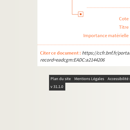
FSC-001902. Déplacements en France : 
Déplacements en France : Polynésie f
Cote
FSC-001905. Déplacements en France : S
Titre
Déplacements en France : divers
Importance matérielle
Voyages à l'étranger : Afrique, divers
Voyages à l'étranger : Algérie
Citer ce document :
https://ccfr.bnf.fr/por
Voyages à l'étranger : Allemagne
record=eadcgm:EADC:a2144206
FSC-001913. Voyages à l'étranger : Afriq
Voyages à l'étranger : Andorre
Plan du site
Mentions Légales
Accessibilit
Voyages à l'étranger : Arabie Saoudit
v 31.1.0
FSE-006192. Voyages à l'étranger : Autri
FSC-001917. Voyages à l'étranger : Ban
Voyages à l'étranger : Belgique
FSE-006195. Voyages à l'étranger : Béni
Voyages à l'étranger : Brésil