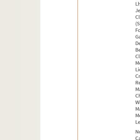
Lh
Déplacements en France : Corse
J
Déplacements en France : Grand-Est
C
(
Déplacements en France : Hauts-de-
F
Déplacements en France : Île-de-Fran
G
D
Déplacements en France : Normandie
Be
Déplacements en France : Nouvelle-A
C
M
Déplacements en France : Occitanie
Li
Déplacements en France : Pays de la 
C
R
Déplacements en France : Provence-A
M
Déplacements en France : Algérie fra
Ch
Wi
Déplacements en France : Guadeloup
M
FSC-001899. Déplacements en France : 
Me
L
FSC-001900. Déplacements en France : 
N
Déplacements en France : La Réunion
C