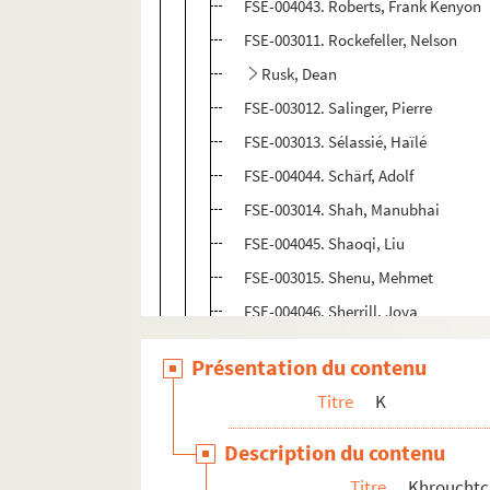
FSE-004043. Roberts, Frank Kenyon
FSE-003011. Rockefeller, Nelson
Rusk, Dean
FSE-003012. Salinger, Pierre
FSE-003013. Sélassié, Haïlé
FSE-004044. Schärf, Adolf
FSE-003014. Shah, Manubhai
FSE-004045. Shaoqi, Liu
FSE-003015. Shenu, Mehmet
FSE-004046. Sherrill, Joya
FSE-002911. Sihanouk, Norodom
Présentation du contenu
FSE-003016. Singh, Sardar Swaran
Titre
K
FSE-002912. Soekarno
FSE-004047. Saak, Paul-Henri
Description du contenu
FSE-004048. Souvanna Phouma (prin
Titre
Khrouchtch