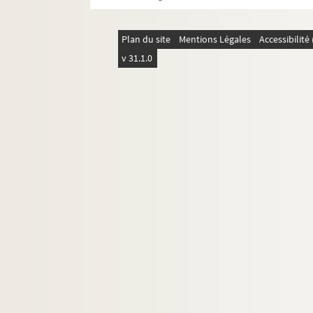
FSE-002907. Nasser, Gamal Abdel
FSE-002908. Nehru, Jawaharlal
Plan du site
Mentions Légales
Accessibilit
FSE-002909. Nixon, Richard
v 31.1.0
FSE-003005. Nkrumah, Kwame
FSE-003006. Okatio-Ebt
FSE-003007. Pan Tsu Li
FSE-003008. Popovitch, Pavel Roma
FSE-003009. Poulson, Norris
FSE-003010. Reynaud, Paul
FSE-004043. Roberts, Frank Kenyon
FSE-003011. Rockefeller, Nelson
Rusk, Dean
FSE-003012. Salinger, Pierre
FSE-003013. Sélassié, Haïlé
FSE-004044. Schärf, Adolf