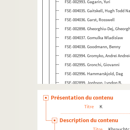
FSE-002993. Gagarin, Yuri
FSE-004035. Gaitskell, Hugh Todd N
FSE-004036. Garst, Rosswell
FSE-002898. Gheorghiu-Dej, Gheorg
FSE-004037. Gomulka Wladislaw
FSE-004038. Goodmann, Benny
FSE-002994. Gromyko, Andreï Andreï
FSE-002995. Gronchi, Giovanni
FSE-002996. Hammarskjold, Dag
FSE-002899. Jonhson, Lyndon B.
FSE-002997. Joukov, Gueorgui Konst
Présentation du contenu
FSE-002900. Kadar, Janos
Titre
K
FSE-002901. Kalinin, Mikhail
FSE-002902. Kawai, Yoshinari
Description du contenu
FSE-002998. Kekkonen, Urho
Titre
Khrouchtch