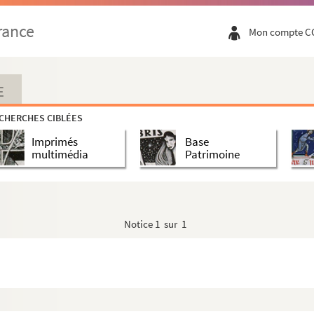
rance
Mon compte C
E
CHERCHES CIBLÉES
Imprimés
Base
multimédia
Patrimoine
Notice
1 sur 1