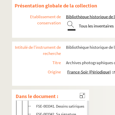
Présentation globale de la collection
C
D
Etablissement de
Bibliothèque historique de la
E
conservation
Tous les inventaires
F
G
H
Intitulé de l'instrument de
Bibliothèque historique de l
recherche
FSE-004140. Henriot, Philippe
Titre
Archives photographiques de
FSC-002134. Hallier, Jean-Edern
FSE-004139. Hennequin, Edmond
Origine
France-Soir (Périodique)
Herriot, Édouard
Portraits
Dans le document :
FSE-003340. Portraits divers
FSE-003341. Dessins satiriques
FSE-003342. Sa signature