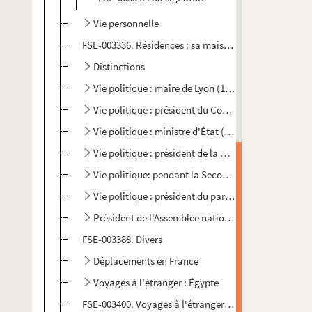
Vie personnelle
FSE-003336. Résidences : sa maison natale
Distinctions
Vie politique : maire de Lyon (1905-1940 et 1945-19
Vie politique : président du Conseil (juin-décembre
Vie politique : ministre d'État (février 1934 - janvier
Vie politique : président de la Chambre des Députés 
Vie politique: pendant la Seconde Guerre mondiale
Vie politique : président du parti radical-socialiste
Président de l'Assemblée nationale (janvier 1947 - 
FSE-003388. Divers
Déplacements en France
Voyages à l'étranger : Égypte
FSE-003400. Voyages à l'étranger : Espagne (Madrid)