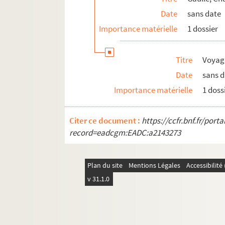
Date
sans date
Importance matérielle
1 dossier
Titre
Voyage
Date
sans 
Importance matérielle
1 doss
Citer ce document :
https://ccfr.bnf.fr/por
record=eadcgm:EADC:a2143273
Plan du site
Mentions Légales
Accessibilit
v 31.1.0