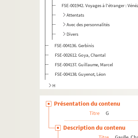
FSE-001942. Voyages à l'étranger : Véné
Attentats
Avec des personnalités
Divers
FSE-004136. Gerbinis
FSE-002612. Goya, Chantal
FSE-004137. Guillaume, Marcel
FSE-004138. Guyenot, Léon
H
I
Présentation du contenu
J
Titre
G
K
L
Description du contenu
Titre
Gaulle, Ch