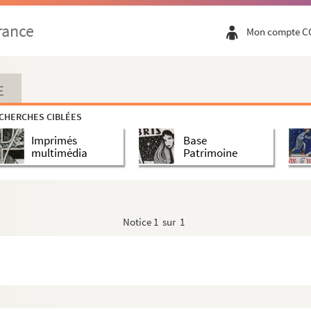
rance
Mon compte C
E
CHERCHES CIBLÉES
Imprimés
Base
multimédia
Patrimoine
Notice
1 sur 1