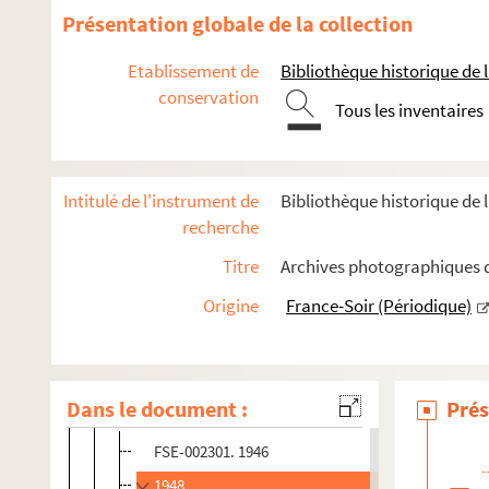
Déplacements en France : Corse
Présentation globale de la collection
Déplacements en France : Franche-Comté
Etablissement de
Bibliothèque historique de la
Déplacements en France : Haute-Normandie
conservation
Déplacements en France : Île-de-France
Tous les inventaires
Déplacements en France : Languedoc-Roussillon
Déplacements en France : Limousin
Intitulé de l'instrument de
Bibliothèque historique de l
Déplacements en France : Lorraine
recherche
Déplacements en France : Midi-Pyrénées
Titre
Archives photographiques de
Déplacements en France : Nord-Pas-de-Calais
Origine
France-Soir (Périodique)
Déplacements en France : Pays de la Loire
Déplacements en France : Picardie
Déplacements en France : Poitou-Charentes
Dans le document :
Prés
Déplacements en France : Provence-Alpes-Côte d'Azu
FSE-002301. 1946
1948