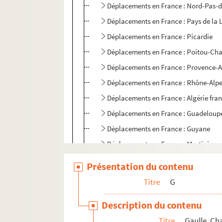
Déplacements en France : Nord-Pas-d
Déplacements en France : Pays de la 
Déplacements en France : Picardie
Déplacements en France : Poitou-Cha
Déplacements en France : Provence-A
Déplacements en France : Rhône-Alp
Déplacements en France : Algérie fra
Déplacements en France : Guadeloup
Déplacements en France : Guyane
Déplacements en France : Martinique
Déplacements en France : Polynésie Fr
Présentation du contenu
Déplacements en France : Saint-Pier
Titre
G
Voyages à l'étranger : Allemagne
Description du contenu
Voyages à l'étranger : Andorre
Titre
Gaulle, Ch
FSE-001903. Voyages à l'étranger : Arge