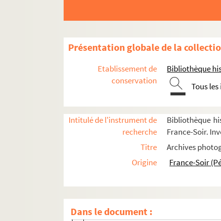
Objets personnels et ouvrages
Véhicules
Vie militaire : appel du 18 juin 1940
Présentation globale de la collecti
Vie politique : mandat présidentiel
Etablissement de
Bibliothèque his
Vie politique : son entourage
conservation
Tous les
Réceptions, cérémonies et galas
Conférences de presse et discours
Intitulé de l'instrument de
Bibliothèque hi
Manifestations diverses
recherche
France-Soir. Inv
Déplacements en France : Alsace
Titre
Archives photog
Déplacements en France : Aquitaine
Origine
France-Soir (P
Déplacements en France : Auvergne
Déplacements en France : Basse-Nor
Déplacements en France : Bourgogne
Dans le document :
Déplacements en France : Bretagne