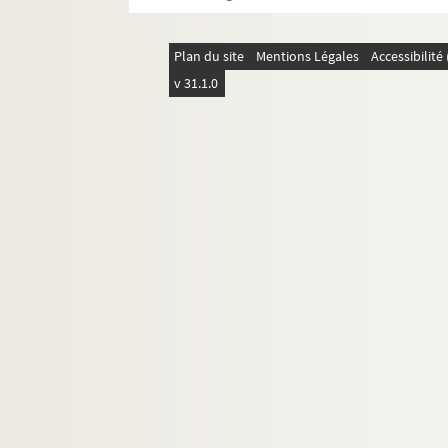
Voyages à l'étranger : Iran
Voyages à l'étranger : Irlande
Plan du site
Mentions Légales
Accessibilit
Voyages à l'étranger : Italie
v 31.1.0
Voyages à l'étranger : Madagascar
Voyages à l'étranger : Mexique
FSE-001927. Voyages à l'étranger : Mon
FSE-001928. Voyages à l'étranger : Par
Voyages à l'étranger : Pays-Bas
FSE-001930. Voyages à l'étranger : Péro
FSE-001931. Voyages à l'étranger : Polo
FSE-001932. Voyages à l'étranger : Rép
Voyages à l'étranger : Roumanie
Voyages à l'étranger : Royaume-Uni
Voyages à l'étranger : Sénégal