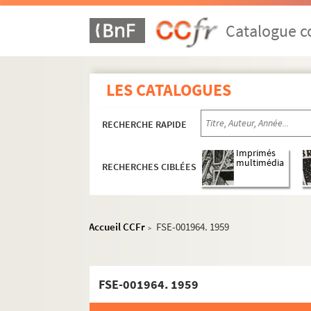
A
Catalogue co
B
C
D
LES CATALOGUES
E
RECHERCHE RAPIDE
F
G
Imprimés
multimédia
RECHERCHES CIBLÉES
Gaulle, Charles de
Portraits
Vie personnelle
Accueil CCFr
FSE-001964. 1959
>
Résidences
Décès et obsèques
FSE-001964. 1959
Anniversaires de sa mort
Hommages et Commémorations