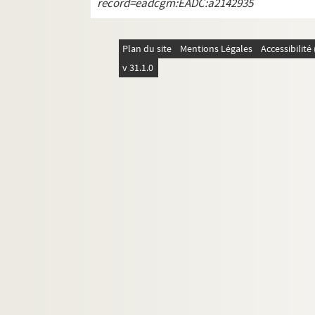
record=eadcgm:EADC:a2142935
FSE-001913. Voyages à l'étranger : Equa
FSE-001914. Voyages à l'étranger : Esp
Plan du site
Mentions Légales
Accessibilit
Voyages à l'étranger : États-Unis d'A
v 31.1.0
FSE-001918. Voyages à l'étranger : Éthio
Voyages à l'étranger : Grèce
Voyages à l'étranger : Iran
Voyages à l'étranger : Irlande
Voyages à l'étranger : Italie
Voyages à l'étranger : Madagascar
Voyages à l'étranger : Mexique
FSE-001927. Voyages à l'étranger : Mon
FSE-001928. Voyages à l'étranger : Par
Voyages à l'étranger : Pays-Bas
FSE-001930. Voyages à l'étranger : Péro