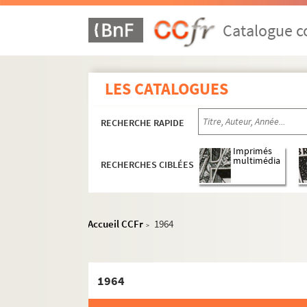
Catalogue co
A
B
C
LES CATALOGUES
D
RECHERCHE RAPIDE
E
F
Imprimés
multimédia
RECHERCHES CIBLÉES
G
Gaulle, Charles de
Portraits
Accueil CCFr
1964
>
Vie personnelle
Résidences
1964
Décès et obsèques
Anniversaires de sa mort