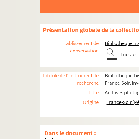
Hommages et Commémorations
Objets personnels et ouvrages
Véhicules
Présentation globale de la collecti
Vie militaire : appel du 18 juin 1940
Etablissement de
Bibliothèque his
Vie politique : mandat présidentiel
conservation
Tous les
Vie politique : son entourage
Réceptions, cérémonies et galas
Intitulé de l'instrument de
Bibliothèque hi
Conférences de presse et discours
recherche
France-Soir. Inv
Manifestations diverses
Titre
Archives photog
Déplacements en France : Alsace
Origine
France-Soir (P
FSE-002273. 1947
FSE-001944. 1958
FSE-001945. 1959
Dans le document :
FSE-001946. 1960