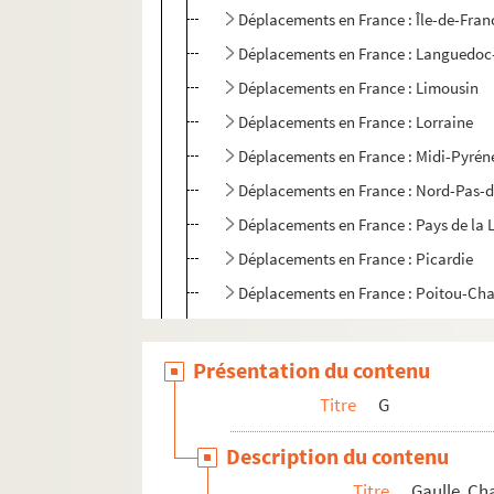
Déplacements en France : Île-de-Fran
Déplacements en France : Languedoc
Déplacements en France : Limousin
Déplacements en France : Lorraine
Déplacements en France : Midi-Pyrén
Déplacements en France : Nord-Pas-d
Déplacements en France : Pays de la 
Déplacements en France : Picardie
Déplacements en France : Poitou-Cha
Déplacements en France : Provence-A
Déplacements en France : Rhône-Alp
Présentation du contenu
Déplacements en France : Algérie fra
Titre
G
Déplacements en France : Guadeloup
Description du contenu
Déplacements en France : Guyane
Titre
Gaulle, Ch