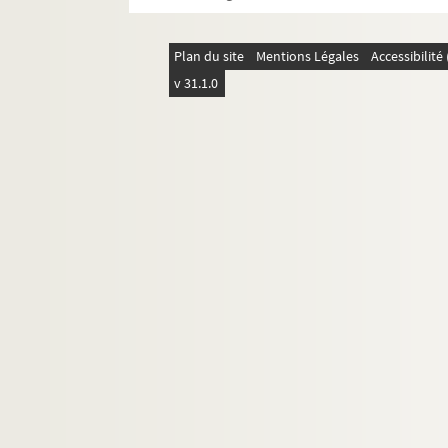
Déplacements en France : Picardie
Déplacements en France : Poitou-Cha
Plan du site
Mentions Légales
Accessibilit
Déplacements en France : Provence-A
v 31.1.0
Déplacements en France : Rhône-Alp
Déplacements en France : Algérie fra
Déplacements en France : Guadeloup
Déplacements en France : Guyane
Déplacements en France : Martinique
Déplacements en France : Polynésie Fr
Déplacements en France : Saint-Pier
Voyages à l'étranger : Allemagne
Voyages à l'étranger : Andorre
FSE-001903. Voyages à l'étranger : Arge
FSE-001904. Voyages à l'étranger : Belg