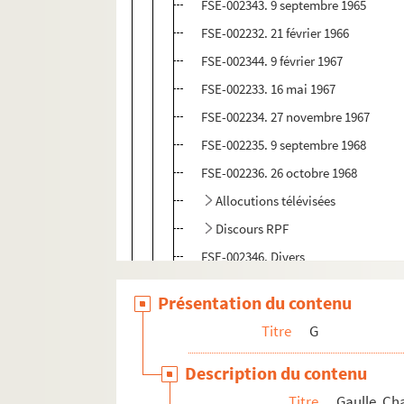
FSE-002343. 9 septembre 1965
FSE-002232. 21 février 1966
FSE-002344. 9 février 1967
FSE-002233. 16 mai 1967
FSE-002234. 27 novembre 1967
FSE-002235. 9 septembre 1968
FSE-002236. 26 octobre 1968
Allocutions télévisées
Discours RPF
FSE-002346. Divers
Manifestations diverses
Présentation du contenu
Déplacements en France : Alsace
Titre
G
Déplacements en France : Aquitaine
Description du contenu
Déplacements en France : Auvergne
Titre
Gaulle, Ch
Déplacements en France : Basse-Nor