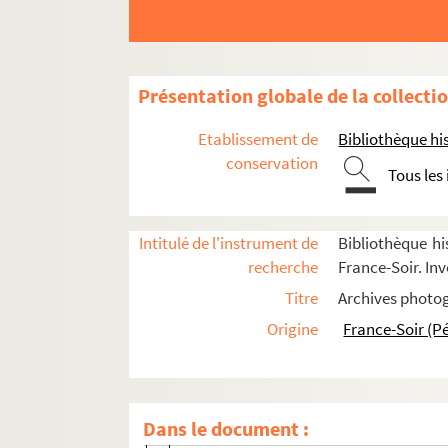
D
E
F
Présentation globale de la collecti
G
Etablissement de
Bibliothèque his
Gaulle, Charles de
conservation
Tous les
Portraits
Vie personnelle
Intitulé de l'instrument de
Bibliothèque hi
Résidences
recherche
France-Soir. Inv
Décès et obsèques
Titre
Archives photog
Anniversaires de sa mort
Origine
France-Soir (P
Hommages et Commémorations
Objets personnels et ouvrages
Véhicules
Dans le document :
Vie militaire : appel du 18 juin 1940