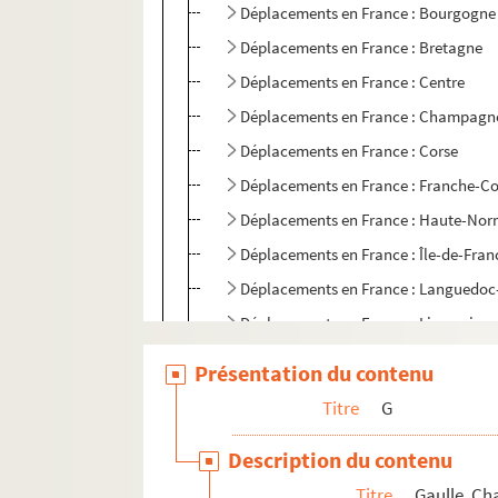
Déplacements en France : Bourgogne
Déplacements en France : Bretagne
Déplacements en France : Centre
Déplacements en France : Champagn
Déplacements en France : Corse
Déplacements en France : Franche-C
Déplacements en France : Haute-No
Déplacements en France : Île-de-Fran
Déplacements en France : Languedoc
Déplacements en France : Limousin
Déplacements en France : Lorraine
Présentation du contenu
Déplacements en France : Midi-Pyrén
Titre
G
Déplacements en France : Nord-Pas-d
Description du contenu
Déplacements en France : Pays de la 
Titre
Gaulle, Ch
Déplacements en France : Picardie