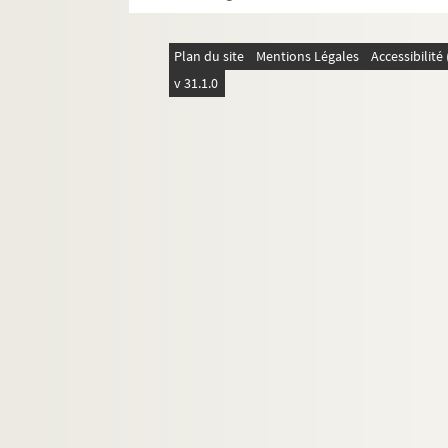
FSE-001905. Voyages à l'étranger : Brési
FSE-001906. Voyages à l'étranger : Ca
Plan du site
Mentions Légales
Accessibilit
Voyages à l'étranger : Canada
v 31.1.0
FSE-001909. Voyages à l'étranger : Chili
FSE-001910. Voyages à l'étranger : Col
FSE-001911. Voyages à l'étranger : Côte 
FSE-001912. Voyages à l'étranger : Djibo
FSE-001913. Voyages à l'étranger : Equa
FSE-001914. Voyages à l'étranger : Esp
Voyages à l'étranger : États-Unis d'A
FSE-001918. Voyages à l'étranger : Éthio
Voyages à l'étranger : Grèce
Voyages à l'étranger : Iran
Voyages à l'étranger : Irlande