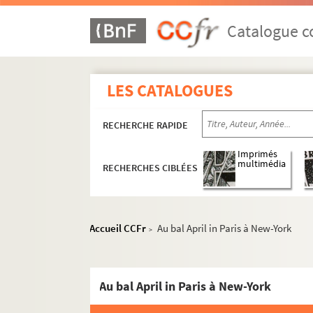
Catalogue co
LES CATALOGUES
RECHERCHE RAPIDE
Imprimés
multimédia
RECHERCHES CIBLÉES
A
B
C
Accueil CCFr
Au bal April in Paris à New-York
>
D
FSE-002733. Dahuron, Abel
Au bal April in Paris à New-York
Daladier, Édouard
Darlan, François