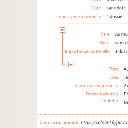
G
Date
sans date
H
Importance matérielle
1 dossier
I
J
Titre
Au mus
K
Date
sans 
L
Importance matérielle
1 doss
Titre
Au
Date
1
Importance matérielle
2 
Présentation du
Ph
contenu
N
Citer ce document :
https://ccfr.bnf.fr/por