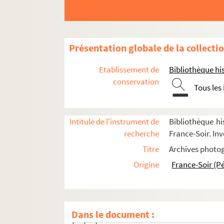
FSE-004132. Daudonnet, Albert-René
FSE-002881. Dawn, Marpessa
Déat, Marcel
Présentation globale de la collecti
Dietrich, Marlène
Etablissement de
Bibliothèque his
Portraits
conservation
Tous les
Vie personnelle
Vie publique (années 1930-1940)
Intitulé de l'instrument de
Bibliothèque hi
Vie publique (années 1950)
recherche
France-Soir. Inv
Vie publique (années 1960)
Titre
Archives photog
Vie publique (années 1970)
Origine
France-Soir (P
Vie publique (années 1980-1990) : festiv
Au cinéma
Au music-hall
Dans le document :
FSE-006496. A Monte-Carlo