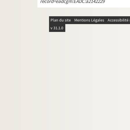
record=eadcgm:EADC:a2142229
Plan du site
Mentions Légales
Accessibilit
v 31.1.0