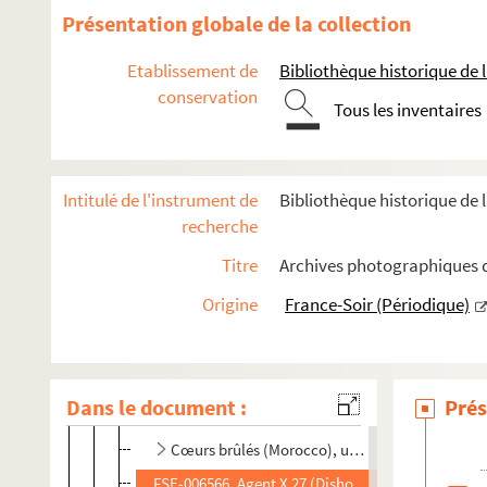
Présentation globale de la collection
Déat, Marcel
Dietrich, Marlène
Etablissement de
Bibliothèque historique de la
conservation
Portraits
Tous les inventaires
Vie personnelle
Vie publique (années 1930-1940)
Intitulé de l'instrument de
Bibliothèque historique de l
Vie publique (années 1950)
recherche
Vie publique (années 1960)
Titre
Archives photographiques de
Vie publique (années 1970)
Origine
France-Soir (Périodique)
Vie publique (années 1980-1990) : festival de Cannes 
Au cinéma
FSE-006565. L'Énigme, un film de Curtis Bernhard
Dans le document :
Prés
L'Ange bleu, de Josef von Sternberg (1929)
Cœurs brûlés (Morocco), un film de Josef von 
FSE-006566. Agent X 27 (Dishonored), un film de J