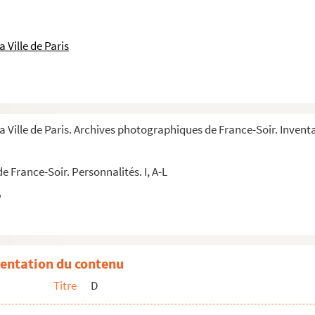
 Ville de Paris
a Ville de Paris. Archives photographiques de France-Soir. Inventa
 France-Soir. Personnalités. I, A-L
1992
t
entation du contenu
Titre
D
Sternberg
osef von Sternberg