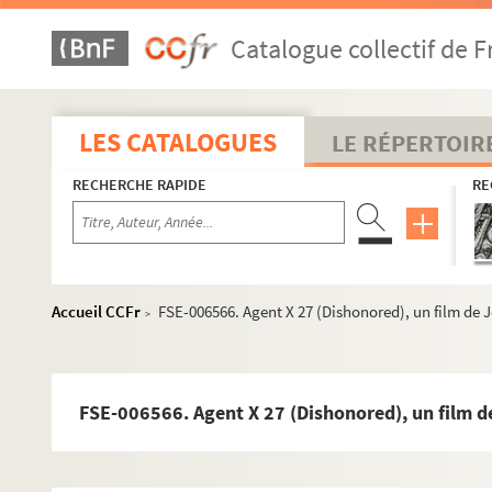
Catalogue collectif de F
LES CATALOGUES
LE RÉPERTOIR
RECHERCHE RAPIDE
RE
A
B
C
Accueil CCFr
FSE-006566. Agent X 27 (Dishonored), un film de 
D
>
FSE-002733. Dahuron, Abel
Daladier, Édouard
FSE-006566. Agent X 27 (Dishonored), un film d
Darlan, François
FSE-004132. Daudonnet, Albert-René
FSE-002881. Dawn, Marpessa