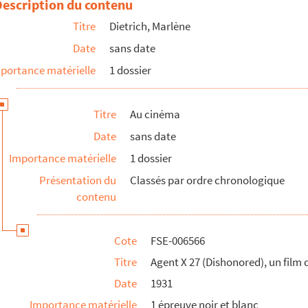
Description du contenu
berg (1932)
Titre
Dietrich, Marlène
n Sternberg
Date
sans date
Songs), un film de Rouben Mamoulian
portance matérielle
1 dossier
ternberg (1934)
 Sternberg (1935)
Titre
Au cinéma
zage (1936)
Date
sans date
lawski (1936)
Importance matérielle
1 dossier
Présentation du
Classés par ordre chronologique
contenu
Garnett (1940)
h (1941)
Cote
FSE-006566
r (1941)
Titre
Agent X 27 (Dishonored), un film
)
Date
1931
e Lewis Seiler (1942)
Importance matérielle
1 épreuve noir et blanc