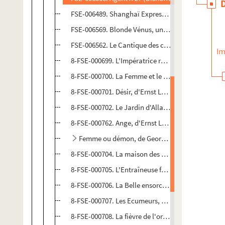
FSE-006489. Shanghaï Express, de Josef von Stern
FSE-006569. Blonde Vénus, un film de de Josef vo
FSE-006562. Le Cantique des cantiques (Song of 
Im
8-FSE-000699. L'Impératrice rouge, de Josef von S
8-FSE-000700. La Femme et le Pantin, de Josef von
8-FSE-000701. Désir, d'Ernst Lubitsch et Frank Bor
8-FSE-000702. Le Jardin d'Allah, de Richard Boles
8-FSE-000762. Ange, d'Ernst Lubitsch
Femme ou démon, de George Marshall (1939)
8-FSE-000704. La maison des sept péchés, de Tay 
8-FSE-000705. L'Entraîneuse fatale, de Raoul Wals
8-FSE-000706. La Belle ensorceleuse, de René Clai
8-FSE-000707. Les Ecumeurs, de Ray Enright (1942
8-FSE-000708. La fièvre de l'or noir (Pittsburgh), d