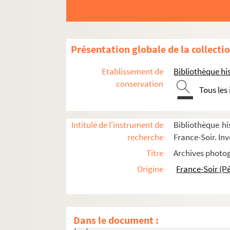
A
B
Présentation globale de la collecti
C
Etablissement de
Bibliothèque his
D
conservation
Tous les
FSE-002733. Dahuron, Abel
Daladier, Édouard
Darlan, François
Intitulé de l'instrument de
Bibliothèque hi
recherche
France-Soir. Inv
FSE-004132. Daudonnet, Albert-René
Titre
Archives photog
FSE-002881. Dawn, Marpessa
Origine
France-Soir (P
Déat, Marcel
Dietrich, Marlène
Portraits
Dans le document :
Vie personnelle