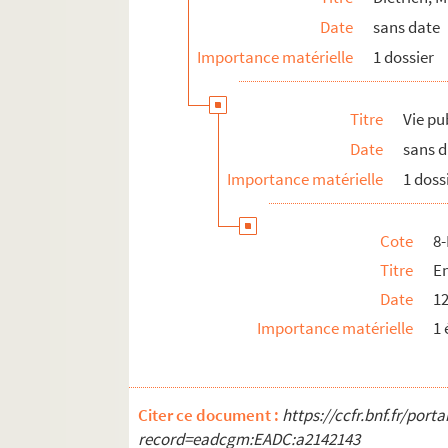
E
Date
sans date
F
Importance matérielle
1 dossier
G
H
Titre
Vie pu
I
Date
sans 
J
Importance matérielle
1 doss
K
L
Cote
8
Titre
E
Date
12
Importance matérielle
1 
Citer ce document :
https://ccfr.bnf.fr/por
record=eadcgm:EADC:a2142143