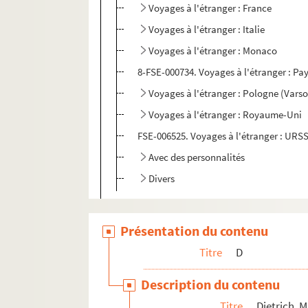
Voyages à l'étranger : France
Voyages à l'étranger : Italie
Voyages à l'étranger : Monaco
8-FSE-000734. Voyages à l'étranger : P
Voyages à l'étranger : Pologne (Varso
Voyages à l'étranger : Royaume-Uni
FSE-006525. Voyages à l'étranger : URS
Avec des personnalités
Divers
Dior, Christian
FSE-004134. Doriot, Jacques
Présentation du contenu
Dormoy, Marx
Titre
D
Doumergue, Gaston
Description du contenu
Duclos, Jacques
Titre
Dietrich, 