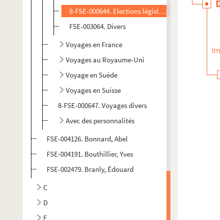
8-FSE-000644. Elections législatives de 1945
FSE-003064. Divers
Voyages en France
Im
Voyages au Royaume-Uni
Voyage en Suède
Voyages en Suisse
8-FSE-000647. Voyages divers
Avec des personnalités
FSE-004126. Bonnard, Abel
FSE-004191. Bouthillier, Yves
FSE-002479. Branly, Édouard
C
D
E