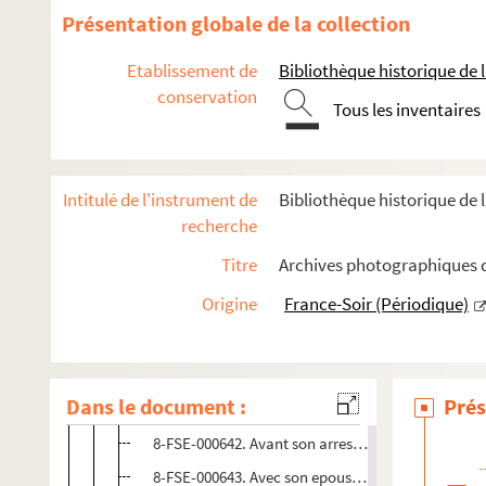
FSE-003052. Formation du cabinet du Front popul
Présentation globale de la collection
FSE-003053. American Club
Etablissement de
Bibliothèque historique de la
FSE-003054. Anniversaire de la Commune de Paris 
conservation
FSE-003055. Fête de l'Humanité
Tous les inventaires
FSE-003056. Premier gouvernement Blum
FSE-003057. Gouvernement Camille Chautemps
Intitulé de l'instrument de
Bibliothèque historique de l
FSE-003058. Crise ministérielle 1938
recherche
FSE-003059. Second gouvernement Blum
Titre
Archives photographiques de
FSE-003060. Gouvernement Daladier
Origine
France-Soir (Périodique)
8-FSE-000641. Banquet de la Ligue Internationale
FSE-003061. Election présidentielle 1939
FSE-003062. Crise ministérielle 1940
Dans le document :
Prés
FSE-003063. Au Sénat
8-FSE-000642. Avant son arrestation
8-FSE-000643. Avec son epouse dans un hôtel de Ni