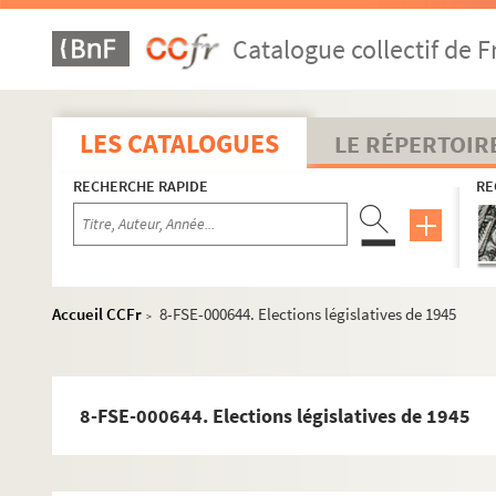
B
FSE-004124. Badin, Charles
Catalogue collectif de F
FSC-001068. Bani-Sadr, Abolhassan
8-FSE-000632. Bard, François, Amiral
LES CATALOGUES
LE RÉPERTOIR
Bardot, Brigitte
FSE-004125. Barthélémy, Victor
RECHERCHE RAPIDE
RE
Blum, Léon
FSE-003049. Portraits
FSE-003529. Portraits dessinés
Accueil CCFr
8-FSE-000644. Elections législatives de 1945
>
FSI-000118. Caricatures
Vie personnelle
Vie politique
8-FSE-000644. Elections législatives de 1945
FSE-003050. Congrès socialiste au Gymnase Huy
FSE-003051. Conseil National de la SFIO