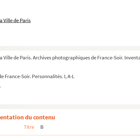
aire
 Ville de Paris
devant le mur des Fédérés, au cimetière du Père Lachaise
a Ville de Paris. Archives photographiques de France-Soir. Inventa
 France-Soir. Personnalités. I, A-L
 contre l'Antisémitisme
entation du contenu
Titre
B
ederdorf en Allemagne, après leur libération.